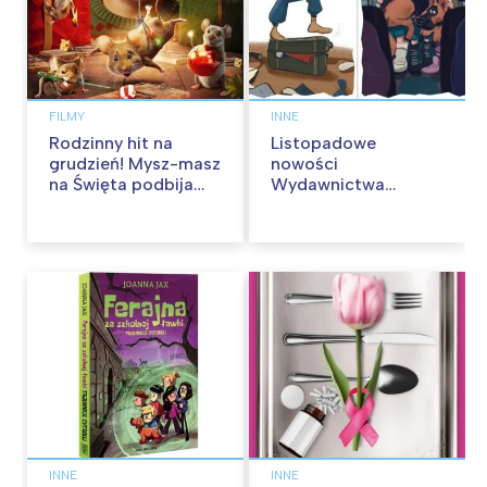
FILMY
INNE
Rodzinny hit na
Listopadowe
grudzień! Mysz-masz
nowości
na Święta podbija
Wydawnictwa
kina pełnią humoru i
Skarpa Warszawska.
przygód
Zaczytaj się jesienią!
INNE
INNE