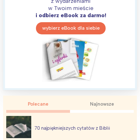
z wydarzeniami
Trójmiasto
Południe
w Twoim mieście
Poznań
Północ
i odbierz eBook za darmo!
Wrocław
Wszystkie
wybierz eBook dla siebie
Wybieram
Polecane
Najnowsze
70 najpiękniejszych cytatów z Biblii