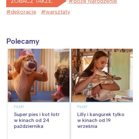
ZOBACZ TAKŻE:
Boże Narodzenie
dekoracje
warsztaty
Polecamy
FILMY
FILMY
Super pies i kot łotr
Lilly i kangurek tylko
w kinach od 24
w kinach od 19
października
września