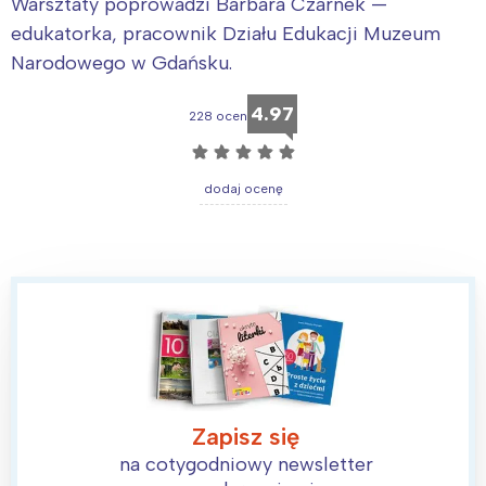
Warsztaty poprowadzi Barbara Czarnek —
edukatorka, pracownik Działu Edukacji Muzeum
Narodowego w Gdańsku.
4.97
228 ocen
☆
☆
☆
☆
☆
dodaj ocenę
Interesują mnie wydarzenia z
tego regionu:
Warszawa
Śląsk
Zapisz się
Łódź
Kraków
na cotygodniowy newsletter