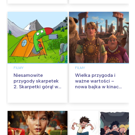
FILMY
FILMY
Niesamowite
Wielka przygoda i
przygody skarpetek
ważne wartości –
2. Skarpetki górą! w
nowa bajka w kinach
kinach od 12
od 30 stycznia
września