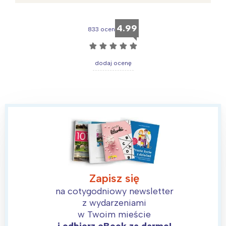
4.99
833 ocen
☆
☆
☆
☆
☆
dodaj ocenę
Zapisz się
na cotygodniowy newsletter
z wydarzeniami
w Twoim mieście
i odbierz eBook za darmo!