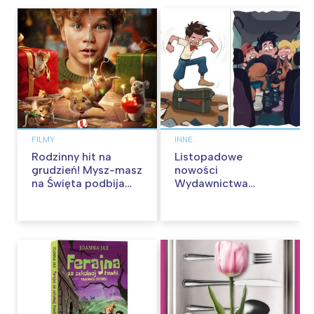
FILMY
INNE
Rodzinny hit na
Listopadowe
grudzień! Mysz-masz
nowości
na Święta podbija
Wydawnictwa
kina pełnią humoru i
Skarpa Warszawska.
przygód
Zaczytaj się jesienią!