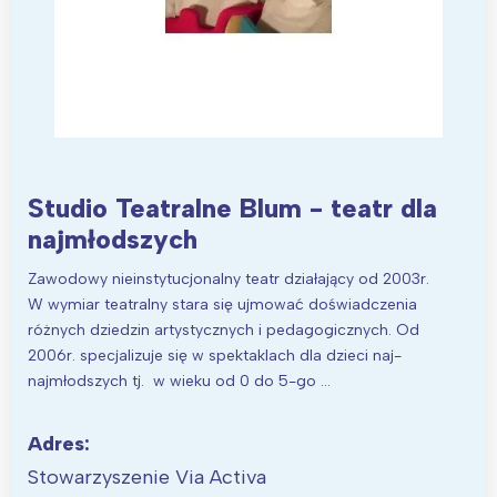
Interesują mnie wydarzenia z
tego regionu:
Studio Teatralne Blum - teatr dla
najmłodszych
Warszawa
Śląsk
Łódź
Kraków
Zawodowy nieinstytucjonalny teatr działający od 2003r.
W wymiar teatralny stara się ujmować doświadczenia
Trójmiasto
Południe
różnych dziedzin artystycznych i pedagogicznych. Od
Poznań
Północ
2006r. specjalizuje się w spektaklach dla dzieci naj-
Wrocław
Wszystkie
najmłodszych tj. w wieku od 0 do 5-go …
Wybieram
Adres:
Stowarzyszenie Via Activa