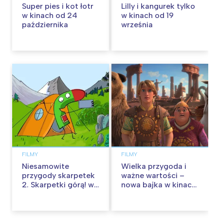
Super pies i kot łotr
Lilly i kangurek tylko
w kinach od 24
w kinach od 19
października
września
FILMY
FILMY
Niesamowite
Wielka przygoda i
przygody skarpetek
ważne wartości –
2. Skarpetki górą! w
nowa bajka w kinach
kinach od 12
od 30 stycznia
września