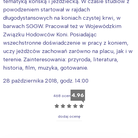
tematyką końską i jeździecką. W czasie studiów z
powodzeniem startował w rajdach
długodystansowych na koniach czystej krwi, w
barwach SGGW. Pracował też w Wojewódzkim
Związku Hodowców Koni. Posiadając
wszechstronne doświadczenie w pracy z koniem,
uczy jeźdźców zachowań zarówno na placu, jak i w
terenie. Zainteresowania: przyroda, literatura,
historia, film, muzyka, gotowanie.
28 października 2018, godz. 14:00
4.96
468 ocen
☆
☆
☆
☆
☆
dodaj ocenę