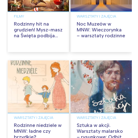
FILMY
WARSZTATY I ZAJĘCIA
Rodzinny hit na
Noc Muzeów w
grudzień! Mysz-masz
MNW: Wieczorynka
na Święta podbija
– warsztaty rodzinne
kina pełnią humoru i
przygód
WARSZTATY I ZAJĘCIA
WARSZTATY I ZAJĘCIA
Rodzinne niedziele w
Sztuka w akcji.
MNW: ładne czy
Warsztaty malarsko
brzydkie?
– rysunkowe: Odbite