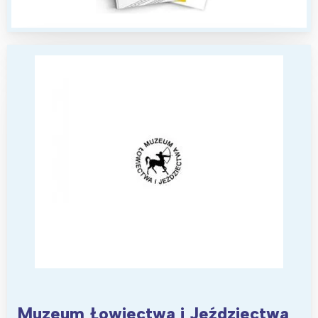
Interesują mnie wydarzenia z
tego regionu:
Warszawa
Śląsk
Łódź
Kraków
Trójmiasto
Południe
Poznań
Północ
Wrocław
Wszystkie
Wybieram
Muzeum Łowiectwa i Jeździectwa