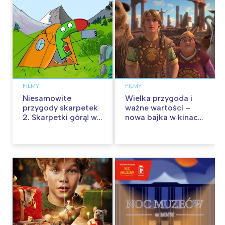
FILMY
FILMY
Niesamowite
Wielka przygoda i
przygody skarpetek
ważne wartości –
2. Skarpetki górą! w
nowa bajka w kinach
kinach od 12
od 30 stycznia
września