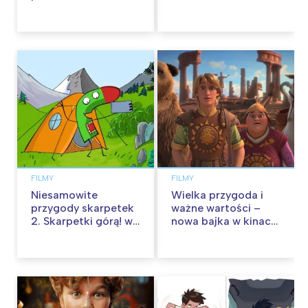
FILMY
FILMY
Niesamowite
Wielka przygoda i
przygody skarpetek
ważne wartości –
2. Skarpetki górą! w
nowa bajka w kinach
kinach od 12
od 30 stycznia
września