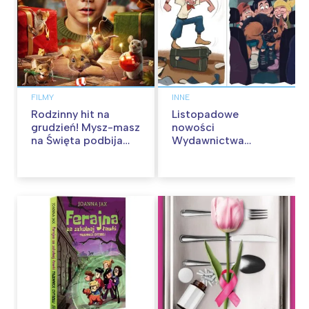
FILMY
INNE
Rodzinny hit na
Listopadowe
grudzień! Mysz-masz
nowości
na Święta podbija
Wydawnictwa
kina pełnią humoru i
Skarpa Warszawska.
przygód
Zaczytaj się jesienią!