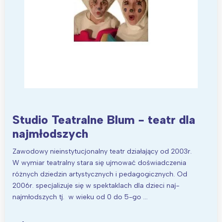
Interesują mnie wydarzenia z
tego regionu:
Warszawa
Śląsk
Łódź
Kraków
Studio Teatralne Blum - teatr dla
Trójmiasto
Południe
najmłodszych
Poznań
Północ
Zawodowy nieinstytucjonalny teatr działający od 2003r.
Wrocław
Wszystkie
W wymiar teatralny stara się ujmować doświadczenia
różnych dziedzin artystycznych i pedagogicznych. Od
Wybieram
2006r. specjalizuje się w spektaklach dla dzieci naj-
najmłodszych tj. w wieku od 0 do 5-go …