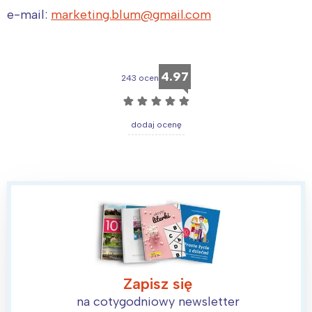
e-mail:
marketing.blum@gmail.com
4.97
243 ocen
☆
☆
☆
☆
☆
dodaj ocenę
Zapisz się
na cotygodniowy newsletter