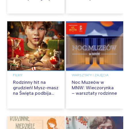
kinach od 12
od 30 stycznia
września
FILMY
WARSZTATY I ZAJĘCIA
Rodzinny hit na
Noc Muzeów w
grudzień! Mysz-masz
MNW: Wieczorynka
na Święta podbija
– warsztaty rodzinne
kina pełnią humoru i
przygód