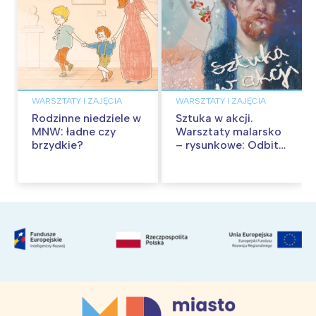
WARSZTATY I ZAJĘCIA
WARSZTATY I ZAJĘCIA
Rodzinne niedziele w
Sztuka w akcji.
MNW: ładne czy
Warsztaty malarsko
brzydkie?
– rysunkowe: Odbite
tekstury – technika
frotażu