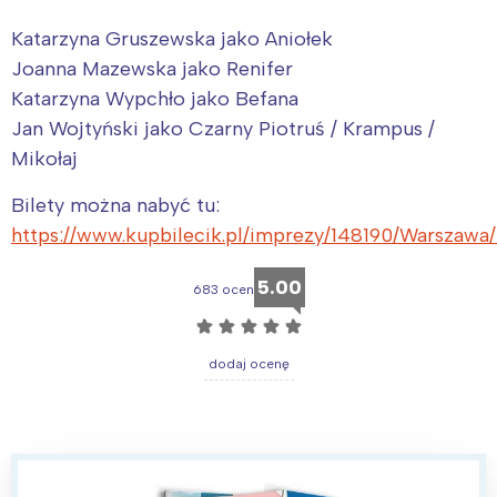
Warszawa
Śląsk
Katarzyna Gruszewska jako Aniołek
Łódź
Kraków
Joanna Mazewska jako Renifer
Trójmiasto
Południe
Katarzyna Wypchło jako Befana
Poznań
Północ
Jan Wojtyński jako Czarny Piotruś / Krampus /
Mikołaj
Wrocław
Wszystkie
Bilety można nabyć tu:
Wybieram
https://www.kupbilecik.pl/imprezy/148190/Warsz
5.00
683 ocen
☆
☆
☆
☆
☆
dodaj ocenę