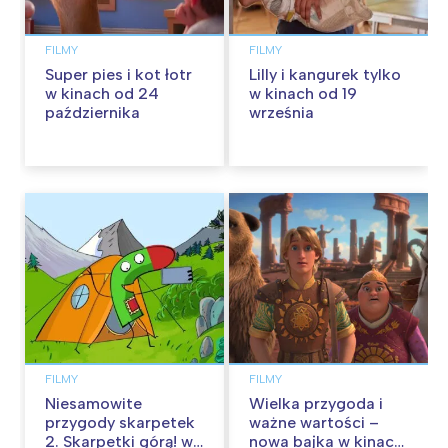
FILMY
FILMY
Super pies i kot łotr
Lilly i kangurek tylko
w kinach od 24
w kinach od 19
października
września
FILMY
FILMY
Niesamowite
Wielka przygoda i
przygody skarpetek
ważne wartości –
2. Skarpetki górą! w
nowa bajka w kinach