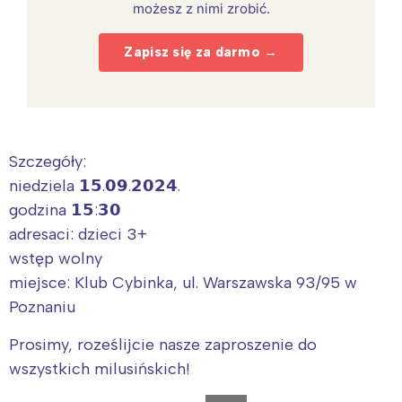
możesz z nimi zrobić.
Zapisz się za darmo →
Szczegóły:
niedziela 𝟭𝟱.𝟬𝟵.𝟮𝟬𝟮𝟰.
godzina 𝟭𝟱:𝟯𝟬
adresaci: dzieci 3+
wstęp wolny
miejsce: Klub Cybinka, ul. Warszawska 93/95 w
Poznaniu
Prosimy, roześlijcie nasze zaproszenie do
wszystkich milusińskich!