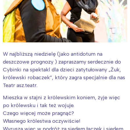
W najbliższą niedzielę (jako antidotum na
deszczowe prognozy ) zapraszamy serdecznie do
Cybinki na spektakl dla dzieci zatytułowany „Żuk,
królewski robaczek”, który zagra specjalnie dla nas
Teatr asz.teatr.
Mieszka w stajni z królewskim koniem, żyje więc
po królewsku i tak też wojuje.
Czego więcej może pragnąć?
Własnego królestwa oczywiście!
Wyrusza więc w podróż za siedem łączek i siedem