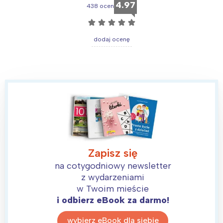
4.97
438 ocen
☆
☆
☆
☆
☆
dodaj ocenę
Interesują mnie wydarzenia z
tego regionu:
Zapisz się
na cotygodniowy newsletter
Warszawa
Śląsk
z wydarzeniami
Łódź
Kraków
w Twoim mieście
Trójmiasto
Południe
i odbierz eBook za darmo!
Poznań
Północ
wybierz eBook dla siebie