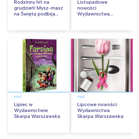
Rodzinny hit na
Listopadowe
grudzień! Mysz-masz
nowości
na Święta podbija
Wydawnictwa
kina pełnią humoru i
Skarpa Warszawska.
przygód
Zaczytaj się jesienią!
INNE
INNE
Lipiec w
Lipcowe nowości
Wydawnictwie
Wydawnictwa
Skarpa Warszawska
Skarpa Warszawska