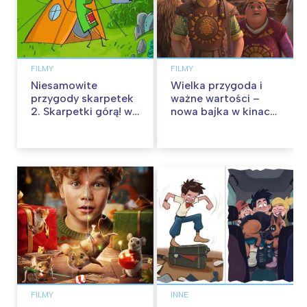
FILMY
FILMY
Niesamowite
Wielka przygoda i
przygody skarpetek
ważne wartości –
2. Skarpetki górą! w
nowa bajka w kinach
kinach od 12
od 30 stycznia
września
FILMY
INNE