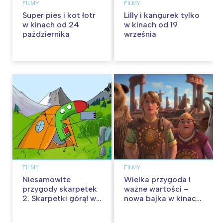
FILMY
FILMY
Super pies i kot łotr
Lilly i kangurek tylko
w kinach od 24
w kinach od 19
października
września
FILMY
FILMY
Niesamowite
Wielka przygoda i
przygody skarpetek
ważne wartości –
2. Skarpetki górą! w
nowa bajka w kinach
kinach od 12
od 30 stycznia
września