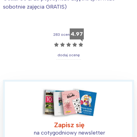
sobotnie zajęcia GRATIS)
4.97
283 ocen
☆
☆
☆
☆
☆
dodaj ocenę
Interesują mnie wydarzenia z
tego regionu:
Zapisz się
na cotygodniowy newsletter