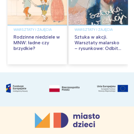
WARSZTATY I ZAJĘCIA
WARSZTATY I ZAJĘCIA
Rodzinne niedziele w
Sztuka w akcji.
MNW: ładne czy
Warsztaty malarsko
brzydkie?
– rysunkowe: Odbite
tekstury – technika
frotażu