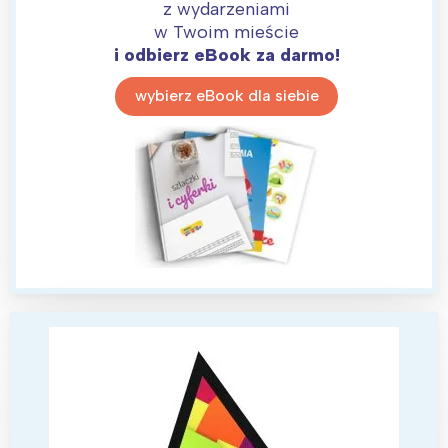
Warszawa
Śląsk
z wydarzeniami
w Twoim mieście
Łódź
Kraków
i odbierz eBook za darmo!
Trójmiasto
Południe
Poznań
Północ
wybierz eBook dla siebie
Wrocław
Wszystkie
Wybieram