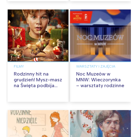
FILMY
WARSZTATY I ZAJĘCIA
Rodzinny hit na
Noc Muzeów w
grudzień! Mysz-masz
MNW: Wieczorynka
na Święta podbija
– warsztaty rodzinne
kina pełnią humoru i
przygód