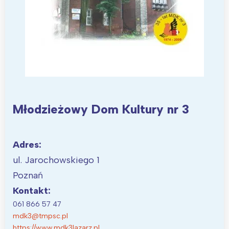
Wrocław
Wszystkie
Wybieram
Młodzieżowy Dom Kultury nr 3
Adres:
ul. Jarochowskiego 1
Poznań
Kontakt:
061 866 57 47
mdk3@tmpsc.pl
https://www.mdk3lazarz.pl