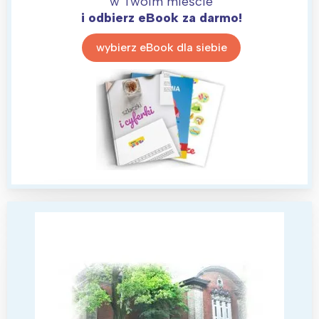
w Twoim mieście
i odbierz eBook za darmo!
wybierz eBook dla siebie
Interesują mnie wydarzenia z
tego regionu:
Warszawa
Śląsk
Łódź
Kraków
Trójmiasto
Południe
Poznań
Północ