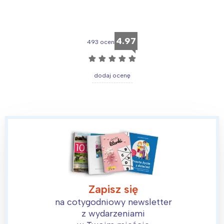
4.97
493 ocen
☆
☆
☆
☆
☆
dodaj ocenę
Zapisz się
na cotygodniowy newsletter
z wydarzeniami