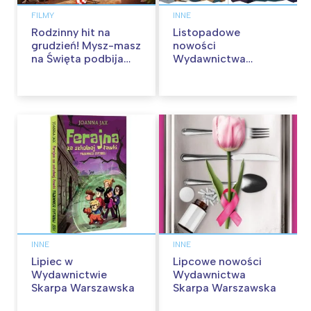
FILMY
INNE
Rodzinny hit na
Listopadowe
grudzień! Mysz-masz
nowości
na Święta podbija
Wydawnictwa
kina pełnią humoru i
Skarpa Warszawska.
przygód
Zaczytaj się jesienią!
INNE
INNE
Lipiec w
Lipcowe nowości
Wydawnictwie
Wydawnictwa
Skarpa Warszawska
Skarpa Warszawska