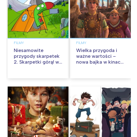
FILMY
FILMY
Niesamowite
Wielka przygoda i
przygody skarpetek
ważne wartości –
2. Skarpetki górą! w
nowa bajka w kinach
kinach od 12
od 30 stycznia
września