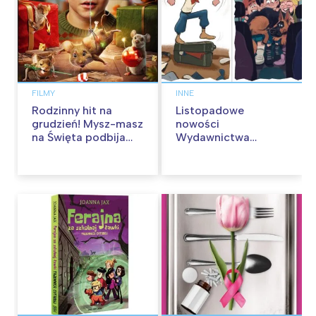
FILMY
INNE
Rodzinny hit na
Listopadowe
grudzień! Mysz-masz
nowości
na Święta podbija
Wydawnictwa
kina pełnią humoru i
Skarpa Warszawska.
przygód
Zaczytaj się jesienią!