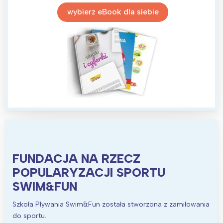
Trójmiasto
Południe
wybierz eBook dla siebie
Poznań
Północ
Wrocław
Wszystkie
Wybieram
FUNDACJA NA RZECZ
POPULARYZACJI SPORTU
SWIM&FUN
Szkoła Pływania Swim&Fun została stworzona z zamiłowania
do sportu.