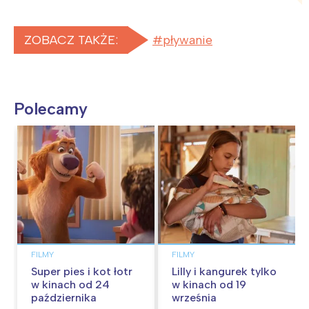
ZOBACZ TAKŻE:
pływanie
Polecamy
FILMY
FILMY
Super pies i kot łotr
Lilly i kangurek tylko
w kinach od 24
w kinach od 19
października
września