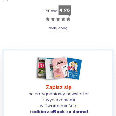
4.98
781 ocen
☆
☆
☆
☆
☆
dodaj ocenę
Interesują mnie wydarzenia z
Zapisz się
tego regionu:
na cotygodniowy newsletter
z wydarzeniami
w Twoim mieście
Warszawa
Śląsk
i odbierz eBook za darmo!
Łódź
Kraków