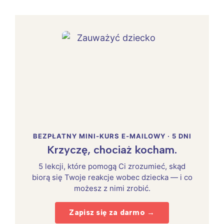
BEZPŁATNY MINI-KURS E-MAILOWY · 5 DNI
Krzyczę, chociaż kocham.
5 lekcji, które pomogą Ci zrozumieć, skąd
biorą się Twoje reakcje wobec dziecka — i co
możesz z nimi zrobić.
Zapisz się za darmo →