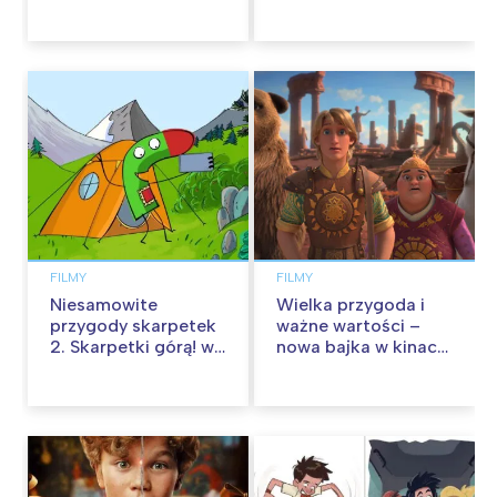
FILMY
FILMY
Niesamowite
Wielka przygoda i
przygody skarpetek
ważne wartości –
2. Skarpetki górą! w
nowa bajka w kinach
kinach od 12
od 30 stycznia
września