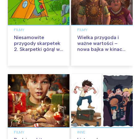
FILMY
FILMY
Niesamowite
Wielka przygoda i
przygody skarpetek
ważne wartości –
2. Skarpetki górą! w
nowa bajka w kinach
kinach od 12
od 30 stycznia
września
FILMY
INNE