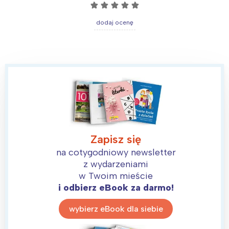
☆
☆
☆
☆
☆
dodaj ocenę
Interesują mnie wydarzenia z
tego regionu:
Zapisz się
na cotygodniowy newsletter
z wydarzeniami
Warszawa
Śląsk
w Twoim mieście
Łódź
Kraków
i odbierz eBook za darmo!
Trójmiasto
Południe
wybierz eBook dla siebie
Poznań
Północ