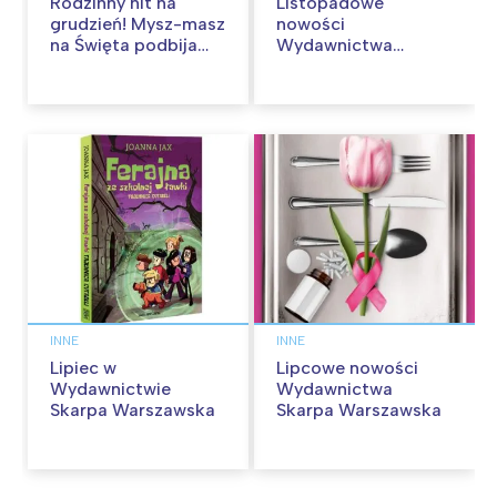
Rodzinny hit na
Listopadowe
grudzień! Mysz-masz
nowości
na Święta podbija
Wydawnictwa
kina pełnią humoru i
Skarpa Warszawska.
przygód
Zaczytaj się jesienią!
INNE
INNE
Lipiec w
Lipcowe nowości
Wydawnictwie
Wydawnictwa
Skarpa Warszawska
Skarpa Warszawska