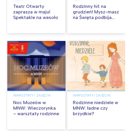
Teatr Otwarty
Rodzinny hit na
zaprasza w maju!
grudzień! Mysz-masz
Spektakle na wesoło
na Święta podbija
kina pełnią humoru i
przygód
WARSZTATY I ZAJĘCIA
WARSZTATY I ZAJĘCIA
Noc Muzeów w
Rodzinne niedziele w
MNW: Wieczorynka
MNW: ładne czy
– warsztaty rodzinne
brzydkie?