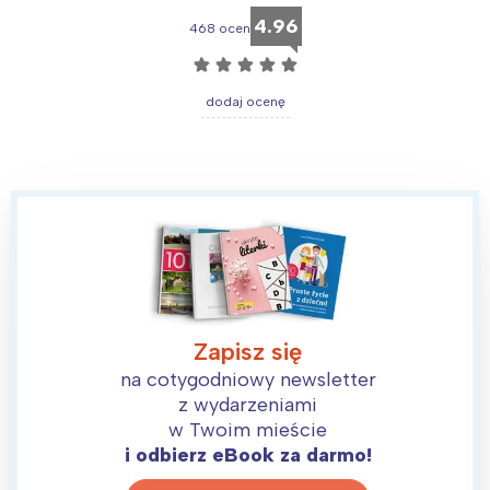
4.96
468 ocen
☆
☆
☆
☆
☆
dodaj ocenę
Zapisz się
na cotygodniowy newsletter
z wydarzeniami
w Twoim mieście
i odbierz eBook za darmo!