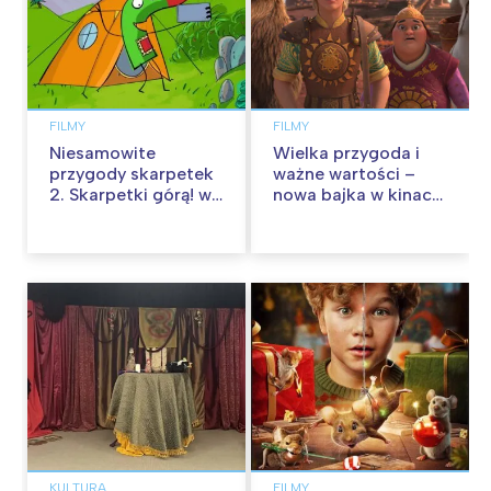
FILMY
FILMY
Niesamowite
Wielka przygoda i
przygody skarpetek
ważne wartości –
2. Skarpetki górą! w
nowa bajka w kinach
kinach od 12
od 30 stycznia
września
KULTURA
FILMY