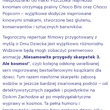
niespodzianki od marki Pszczółka. Najmłodsi
kinomani otrzymają praliny Choco Bits oraz Choco
Popcorn – wyjątkowe słodycze inspirowane
kinowymi smakami, stworzone bez glutenu,
konserwantów i sztucznych barwników.
Tegoroczny repertuar filmowy przygotowany z
myślą o Dniu Dziecka jest wyjątkowo różnorodny.
Widzowie będą mogli zobaczyć premierowo
animację „
Niesamowite przygody skarpetek 3.
Ale kosmos!
”, czyli kolejną odsłonę uwielbianej
serii inspirowanej bestsellerowymi książkami dla
dzieci. Tym razem niesforne skarpetki zabiorą
widzów w jeszcze bardziej zwariowaną podróż – od
detektywistycznych zagadek i pojedynków na
Dzikim Zachodzie aż po międzygalaktyczne
wyprawy w kosmos. Ta pełna humoru i
kreatywności animacja bawi zarówno dzieci, jak i