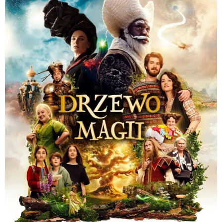
Interesują mnie wydarzenia z
tego regionu:
Warszawa
Śląsk
Łódź
Kraków
Trójmiasto
Południe
Poznań
Północ