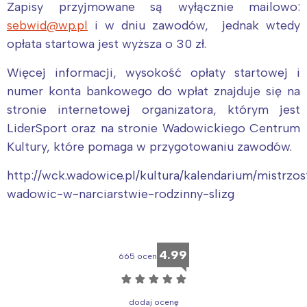
Zapisy przyjmowane są wyłącznie mailowo:
sebwid@wp.pl
i w dniu zawodów, jednak wtedy
opłata startowa jest wyższa o 30 zł.
Więcej informacji, wysokość opłaty startowej i
numer konta bankowego do wpłat znajduje się na
stronie internetowej organizatora, którym jest
LiderSport oraz na stronie Wadowickiego Centrum
Kultury, które pomaga w przygotowaniu zawodów.
http://wck.wadowice.pl/kultura/kalendarium/mistrzo
wadowic-w-narciarstwie-rodzinny-slizg
4.99
665 ocen
☆
☆
☆
☆
☆
Interesują mnie wydarzenia z
dodaj ocenę