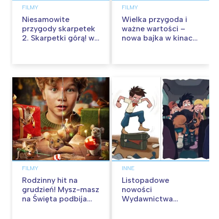
FILMY
FILMY
Niesamowite
Wielka przygoda i
przygody skarpetek
ważne wartości –
2. Skarpetki górą! w
nowa bajka w kinach
kinach od 12
od 30 stycznia
września
FILMY
INNE
Rodzinny hit na
Listopadowe
grudzień! Mysz-masz
nowości
na Święta podbija
Wydawnictwa
kina pełnią humoru i
Skarpa Warszawska.
przygód
Zaczytaj się jesienią!