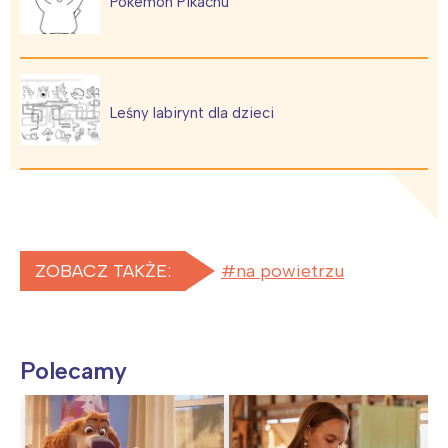
Pokemon Pikachu
Leśny labirynt dla dzieci
ZOBACZ TAKŻE:
na powietrzu
Polecamy