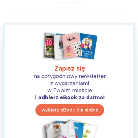
tego regionu:
Warszawa
Śląsk
Łódź
Kraków
Trójmiasto
Południe
Poznań
Północ
Wrocław
Wszystkie
Zapisz się
Wybieram
na cotygodniowy newsletter
z wydarzeniami
w Twoim mieście
i odbierz eBook za darmo!
wybierz eBook dla siebie