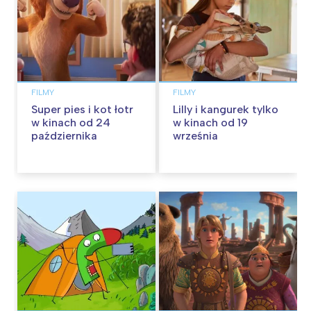
FILMY
FILMY
Super pies i kot łotr
Lilly i kangurek tylko
w kinach od 24
w kinach od 19
października
września