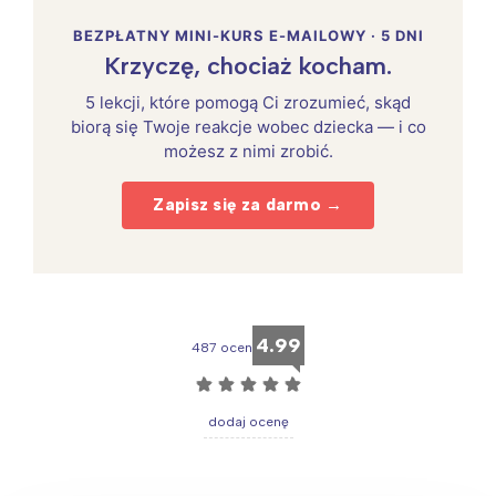
BEZPŁATNY MINI-KURS E-MAILOWY · 5 DNI
Krzyczę, chociaż kocham.
5 lekcji, które pomogą Ci zrozumieć, skąd
biorą się Twoje reakcje wobec dziecka — i co
możesz z nimi zrobić.
Zapisz się za darmo →
4.99
487 ocen
☆
☆
☆
☆
☆
dodaj ocenę