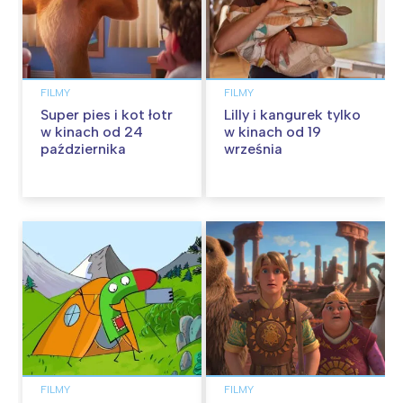
FILMY
FILMY
Super pies i kot łotr
Lilly i kangurek tylko
w kinach od 24
w kinach od 19
października
września
FILMY
FILMY