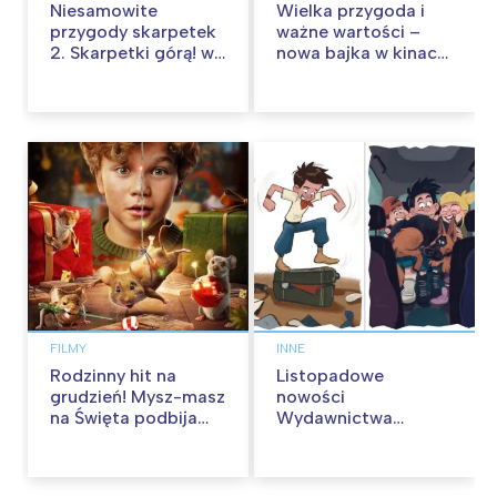
Niesamowite
Wielka przygoda i
przygody skarpetek
ważne wartości –
2. Skarpetki górą! w
nowa bajka w kinach
kinach od 12
od 30 stycznia
września
FILMY
INNE
Rodzinny hit na
Listopadowe
grudzień! Mysz-masz
nowości
na Święta podbija
Wydawnictwa
kina pełnią humoru i
Skarpa Warszawska.
przygód
Zaczytaj się jesienią!