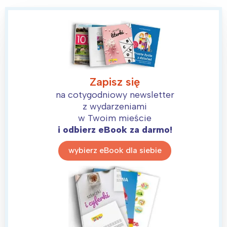
Zapisz się
Interesują mnie wydarzenia z
na cotygodniowy newsletter
z wydarzeniami
tego regionu:
w Twoim mieście
i odbierz eBook za darmo!
Warszawa
Śląsk
wybierz eBook dla siebie
Łódź
Kraków
Trójmiasto
Południe
Poznań
Północ
Wrocław
Wszystkie