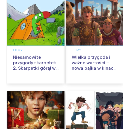
FILMY
FILMY
Niesamowite
Wielka przygoda i
przygody skarpetek
ważne wartości –
2. Skarpetki górą! w
nowa bajka w kinach
kinach od 12
od 30 stycznia
września