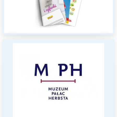
Interesują mnie wydarzenia z
tego regionu:
Warszawa
Śląsk
Łódź
Kraków
Trójmiasto
Południe