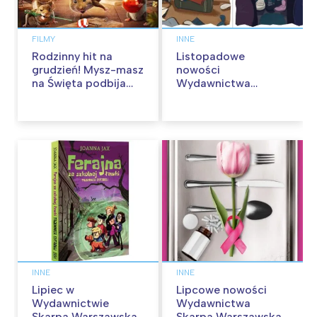
FILMY
INNE
Rodzinny hit na
Listopadowe
grudzień! Mysz-masz
nowości
na Święta podbija
Wydawnictwa
kina pełnią humoru i
Skarpa Warszawska.
przygód
Zaczytaj się jesienią!
INNE
INNE
Lipiec w
Lipcowe nowości
Wydawnictwie
Wydawnictwa
Skarpa Warszawska
Skarpa Warszawska