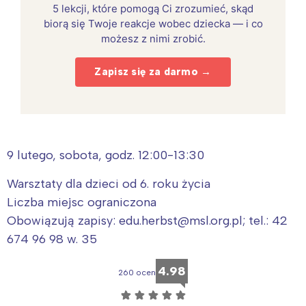
5 lekcji, które pomogą Ci zrozumieć, skąd
biorą się Twoje reakcje wobec dziecka — i co
możesz z nimi zrobić.
Zapisz się za darmo →
9 lutego, sobota, godz. 12:00-13:30
Warsztaty dla dzieci od 6. roku życia
Liczba miejsc ograniczona
Obowiązują zapisy: edu.herbst@msl.org.pl; tel.: 42
674 96 98 w. 35
4.98
260 ocen
☆
☆
☆
☆
☆