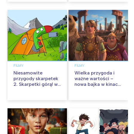
FILMY
FILMY
Niesamowite
Wielka przygoda i
przygody skarpetek
ważne wartości –
2. Skarpetki górą! w
nowa bajka w kinach
kinach od 12
od 30 stycznia
września