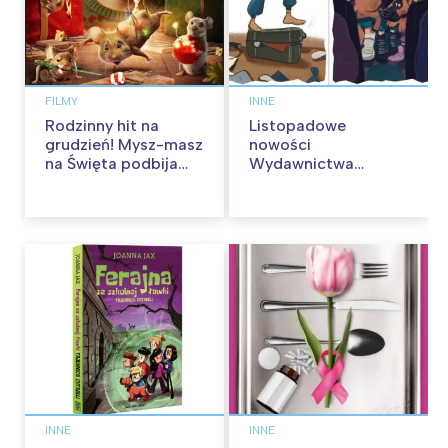
FILMY
INNE
Rodzinny hit na
Listopadowe
grudzień! Mysz-masz
nowości
na Święta podbija
Wydawnictwa
kina pełnią humoru i
Skarpa Warszawska.
przygód
Zaczytaj się jesienią!
INNE
INNE