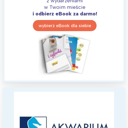
z wydarzeniami
w Twoim mieście
i odbierz eBook za darmo!
wybierz eBook dla siebie
Interesują mnie wydarzenia z
tego regionu:
Warszawa
Śląsk
Łódź
Kraków