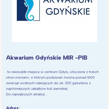
Trójmiasto
Południe
Poznań
Północ
Wrocław
Wszystkie
Wybieram
Akwarium Gdyńskie MIR -PIB
to niezwykłe miejsce w centrum Gdyni, otoczone z trzech
stron morzem, w którym podziwiać można ponad 1600
zwierząt wodnych należących do ok. 200 gatunków z
najróżniejszych zakątków kuli ziemskiej.
Do największych atrakcji …
Adres: