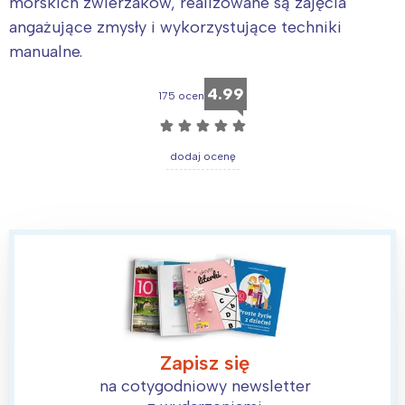
morskich zwierzaków, realizowane są zajęcia
angażujące zmysły i wykorzystujące techniki
manualne.
4.99
175 ocen
☆
☆
☆
☆
☆
dodaj ocenę
Zapisz się
na cotygodniowy newsletter