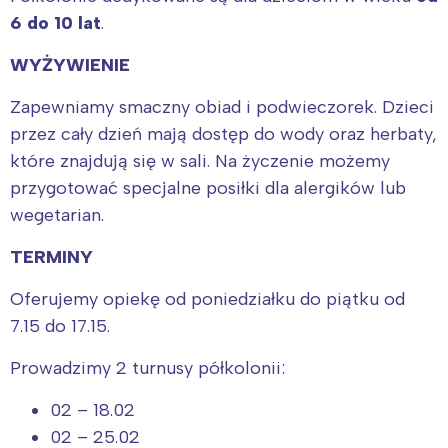
6 do 10 lat
.
WYŻYWIENIE
Zapewniamy smaczny obiad i podwieczorek. Dzieci
przez cały dzień mają dostęp do wody oraz herbaty,
które znajdują się w sali. Na życzenie możemy
przygotować specjalne posiłki dla alergików lub
wegetarian.
TERMINY
Oferujemy opiekę od poniedziałku do piątku od
Interesują mnie wydarzenia z
7.15 do 17.15.
tego regionu:
Prowadzimy 2 turnusy półkolonii:
Warszawa
Śląsk
02 – 18.02
02 – 25.02
Łódź
Kraków