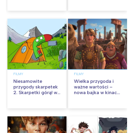
FILMY
FILMY
Niesamowite
Wielka przygoda i
przygody skarpetek
ważne wartości –
2. Skarpetki górą! w
nowa bajka w kinach
kinach od 12
od 30 stycznia
września