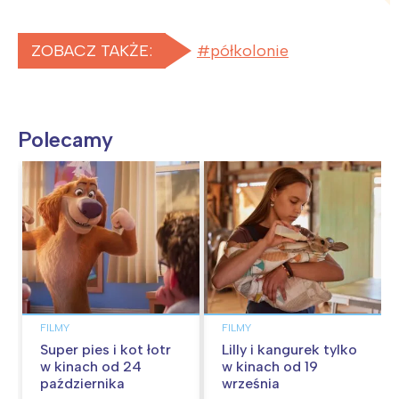
ZOBACZ TAKŻE:
półkolonie
Polecamy
FILMY
FILMY
Super pies i kot łotr
Lilly i kangurek tylko
w kinach od 24
w kinach od 19
października
września