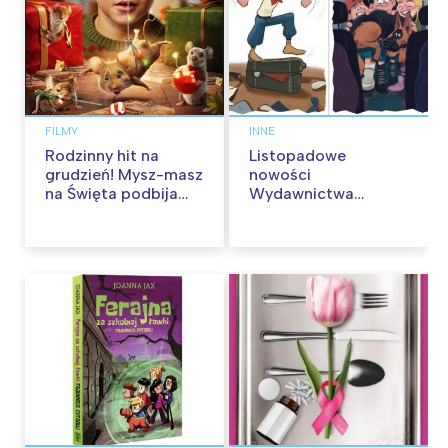
FILMY
INNE
Rodzinny hit na
Listopadowe
grudzień! Mysz-masz
nowości
na Święta podbija
Wydawnictwa
kina pełnią humoru i
Skarpa Warszawska.
przygód
Zaczytaj się jesienią!