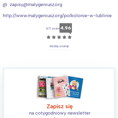
@ zapisy@malygeniusz.org
http://www.malygeniusz.org/polkolonie-w-lublinie
4.96
671 ocen
☆
☆
☆
☆
☆
dodaj ocenę
Zapisz się
na cotygodniowy newsletter