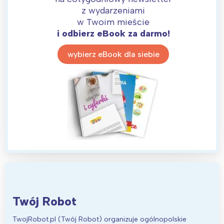
z wydarzeniami
w Twoim mieście
Interesują mnie wydarzenia z
i odbierz eBook za darmo!
tego regionu:
wybierz eBook dla siebie
Warszawa
Śląsk
Łódź
Kraków
Trójmiasto
Południe
Poznań
Północ
Wrocław
Wszystkie
Wybieram
Twój Robot
TwojRobot.pl (Twój Robot) organizuje ogólnopolskie