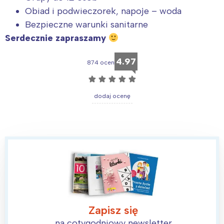
Obiad i podwieczorek, napoje – woda
Bezpieczne warunki sanitarne
Serdecznie zapraszamy
4.97
874 ocen
☆
☆
☆
☆
☆
dodaj ocenę
Zapisz się
na cotygodniowy newsletter