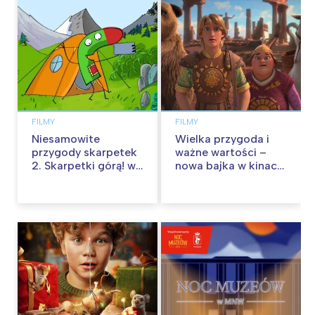
FILMY
FILMY
Niesamowite
Wielka przygoda i
przygody skarpetek
ważne wartości –
2. Skarpetki górą! w
nowa bajka w kinach
kinach od 12
od 30 stycznia
września