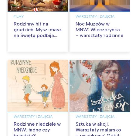
FILMY
WARSZTATY I ZAJĘCIA
Rodzinny hit na
Noc Muzeów w
grudzień! Mysz-masz
MNW: Wieczorynka
na Święta podbija
– warsztaty rodzinne
kina pełnią humoru i
przygód
WARSZTATY I ZAJĘCIA
WARSZTATY I ZAJĘCIA
Rodzinne niedziele w
Sztuka w akcji.
MNW: ładne czy
Warsztaty malarsko
brzydkie?
– rysunkowe: Odbite