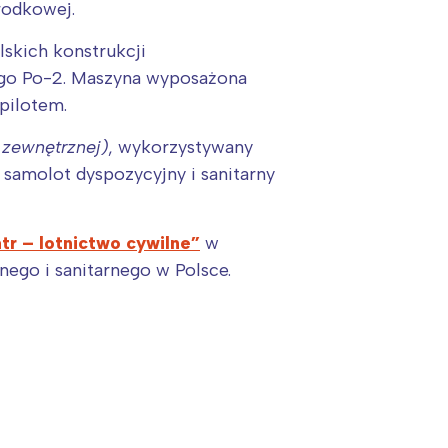
rodkowej.
lskich konstrukcji
ego Po-2. Maszyna wyposażona
pilotem.
 zewnętrznej)
, wykorzystywany
 samolot dyspozycyjny i sanitarny
tr – lotnictwo cywilne”
w
nego i sanitarnego w Polsce.