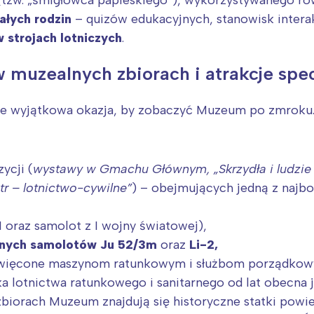
rójmiasto
Południe
całych rodzin
– quizów edukacyjnych, stanowisk inter
oznań
Północ
 strojach lotniczych
.
rocław
Wszystkie
 muzealnych zbiorach i atrakcje spe
Wybieram
że wyjątkowa okazja, by zobaczyć Muzeum po zmroku
ycji (
wystawy w
Gmachu Głównym
,
„Skrzydła i ludzie
tr – lotnictwo-cywilne”
) – obejmujących jedną z najbo
oraz samolot z I wojny światowej),
znych samolotów Ju 52/3m
oraz
Li-2,
święcone maszynom ratunkowym i służbom porządkow
 lotnictwa ratunkowego i sanitarnego od lat obecna j
biorach Muzeum znajdują się historyczne statki powi