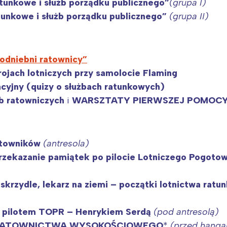
tunkowe i służb porządku publicznego”
(grupa I)
tunkowe i służb porządku publicznego”
(grupa II)
odniebni ratownicy”
rojach lotniczych
przy samolocie Flaming
cyjny (quizy o służbach ratunkowych)
b ratowniczych
i
WARSZTATY PIERWSZEJ POMOC
atowników
(antresola)
rzekazanie pamiątek po pilocie Lotniczego Pogoto
 skrzydle, lekarz na ziemi – początki lotnictwa rat
z pilotem TOPR – Henrykiem Serdą
(pod antresolą)
Z RATOWNICTWA WYSOKOŚCIOWEGO
*
(przed hanga