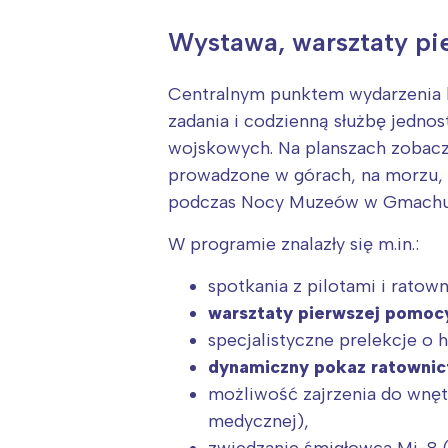
Wystawa, warsztaty pie
Centralnym punktem wydarzenia
zadania i codzienną służbę jedno
wojskowych. Na planszach zobacz
prowadzone w górach, na morzu, 
podczas Nocy Muzeów w Gmachu Gł
W programie znalazły się m.in.:
spotkania z pilotami i ratow
warsztaty pierwszej pomoc
specjalistyczne prelekcje o 
dynamiczny pokaz ratowni
W
możliwość zajrzenia do wnęt
Ł
medycznej),
zwiedzanie śmigłowca Mi-8 (