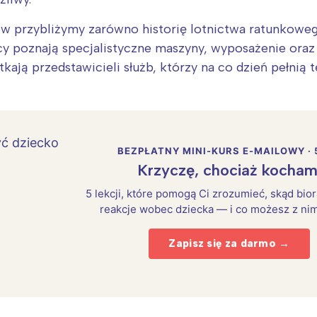
 przybliżymy zarówno historię lotnictwa ratunkowego 
cy poznają specjalistyczne maszyny, wyposażenie ora
kają przedstawicieli służb, którzy na co dzień pełnią 
BEZPŁATNY MINI-KURS E-MAILOWY · 
Krzyczę, chociaż kocham
5 lekcji, które pomogą Ci zrozumieć, skąd bio
reakcje wobec dziecka — i co możesz z nim
Zapisz się za darmo →