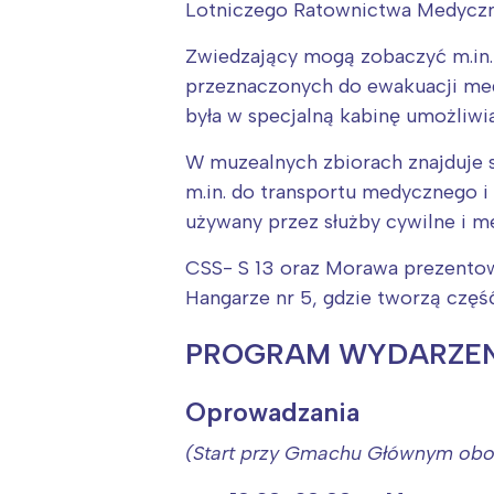
Lotniczego Ratownictwa Medyczne
Zwiedzający mogą zobaczyć m.in
przeznaczonych do ewakuacji med
była w specjalną kabinę umożliwia
W muzealnych zbiorach znajduje 
m.in. do transportu medycznego i
używany przez służby cywilne i m
CSS- S 13 oraz Morawa prezentow
Hangarze nr 5, gdzie tworzą część
PROGRAM WYDARZEN
Oprowadzania
(Start przy Gmachu Głównym ob