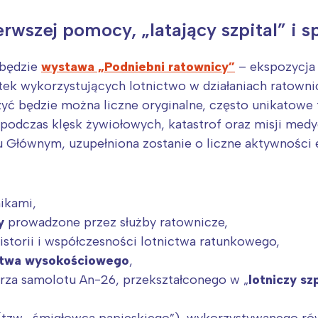
rwszej pomocy, „latający szpital” i 
 będzie
wystawa „Podniebni ratownicy”
– ekspozycja 
stek wykorzystujących lotnictwo w działaniach ratowni
yć będzie można liczne oryginalne, często unikatowe 
podczas klęsk żywiołowych, katastrof oraz misji me
ównym, uzupełniona zostanie o liczne aktywności e
nikami,
y
prowadzone przez służby ratownicze,
Interesują mnie wydarzenia z tego regionu
historii i współczesności lotnictwa ratunkowego,
ctwa wysokościowego
,
arszawa
Śląsk
rza samolotu An-26, przekształconego w „
lotniczy szp
ódź
Kraków
tzw. „śmigłowca papieskiego”), wykorzystywanego rów