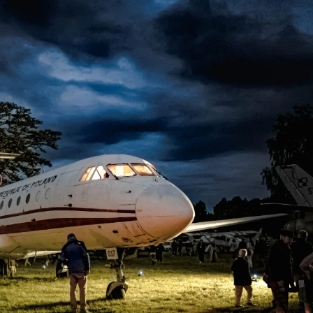
ia i jej płatki
Pszczoła i kwitnący ul