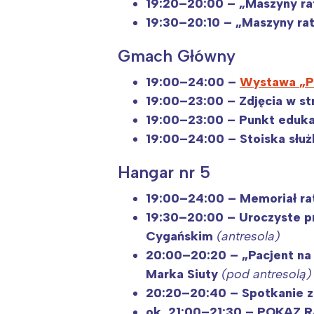
19:20–20:00 – „Maszyny ra
19:30–20:10 – „Maszyny ra
Gmach Główny
19:00–24:00 –
Wystawa
„P
19:00–23:00 –
Zdjęcia w st
19:00–23:00 –
Punkt eduka
19:00–24:00 – Stoiska służ
Hangar nr 5
19:00–24:00 –
Memoriał r
19:30–20:00 – Uroczyste
p
Cygańskim
(antresola)
20:00–20:20 –
„Pacjent na
Marka Siuty
(pod antresolą)
20:20–20:40 –
Spotkanie 
ok.
21:00–21:30 – POKA