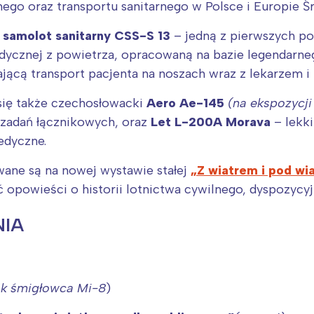
go oraz transportu sanitarnego w Polsce i Europie Ś
.
samolot sanitarny CSS-S 13
– jedną z pierwszych po
ycznej z powietrza, opracowaną na bazie legendarn
jącą transport pacjenta na noszach wraz z lekarzem i 
się także czechosłowacki
Aero Ae-145
(na ekspozycji
 zadań łącznikowych, oraz
Let L-200A Morava
– lekki
edyczne.
ane są na nowej wystawie stałej
„Z wiatrem i pod wia
 opowieści o historii lotnictwa cywilnego, dyspozycyj
IA
ok śmigłowca Mi-8
)