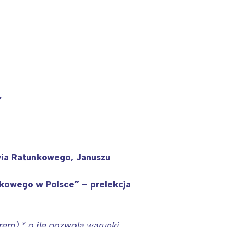
Y
wia Ratunkowego, Januszu
unkowego w Polsce” – prelekcja
rem) * o ile pozwolą warunki