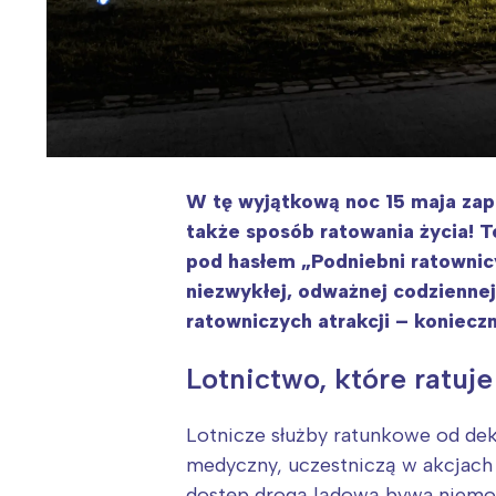
W tę wyjątkową noc 15 maja zapr
także sposób ratowania życia!
pod hasłem „Podniebni ratownicy
niezwykłej, odważnej codziennej
ratowniczych atrakcji – koniecz
Lotnictwo, które ratuje
Lotnicze służby ratunkowe od de
medyczny, uczestniczą w akcjach
dostęp drogą lądową bywa niemoż