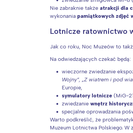
T
Nie zabraknie także
atrakcji dla 
P
wykonania
pamiątkowych zdjęć w
W
Lotnicze ratownictwo w
Jak co roku, Noc Muzeów to tak
Na odwiedzających czekać będą:
wieczorne zwiedzanie ekspoz
Wojny”
,
„Z wiatrem i pod wia
Europie,
symulatory lotnicze
(MiG-21 
zwiedzanie
wnętrz historyc
specjalne oprowadzania po
Warto podkreślić, że problematyka
Muzeum Lotnictwa Polskiego. W z