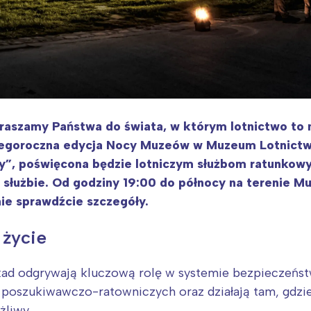
aszamy Państwa do świata, w którym lotnictwo to nie
 Tegoroczna edycja Nocy Muzeów w Muzeum Lotnictw
”, poświęcona będzie lotniczym służbom ratunkowym 
 służbie. Od godziny 19:00 do północy na terenie 
nie sprawdźcie szczegóły.
 życie
kad odgrywają kluczową rolę w systemie bezpieczeńst
 poszukiwawczo-ratowniczych oraz działają tam, gdzie
liwy.