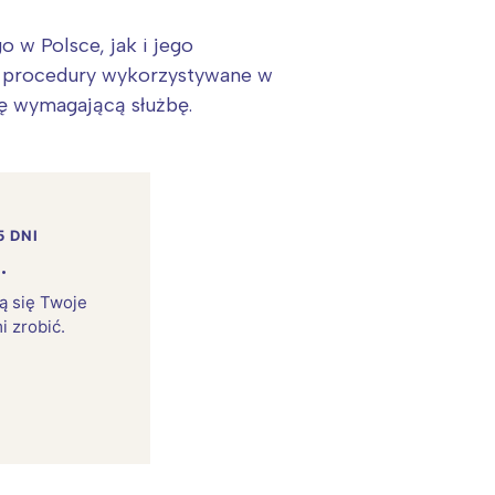
w Polsce, jak i jego
z procedury wykorzystywane w
tę wymagającą służbę.
5 DNI
.
rą się Twoje
i zrobić.