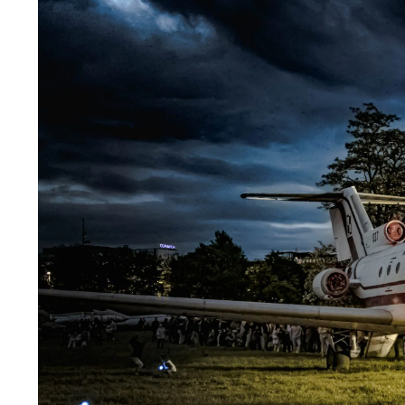
Wiosenny koncert ptaków na płocie
Kwitnąca wiśn