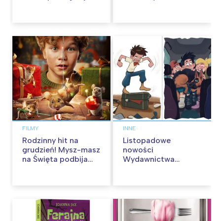
kinach od 12
od 30 stycznia
września
FILMY
INNE
Rodzinny hit na
Listopadowe
grudzień! Mysz-masz
nowości
na Święta podbija
Wydawnictwa
kina pełnią humoru i
Skarpa Warszawska.
przygód
Zaczytaj się jesienią!