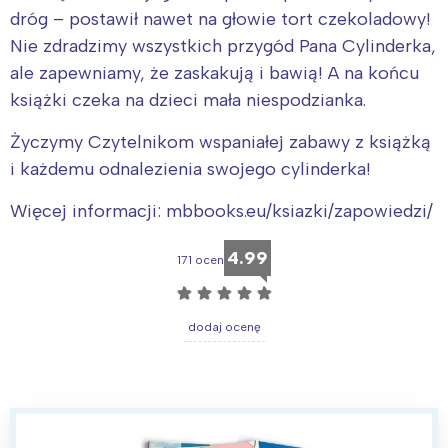
dróg – postawił nawet na głowie tort czekoladowy!
Nie zdradzimy wszystkich przygód Pana Cylinderka,
ale zapewniamy, że zaskakują i bawią! A na końcu
książki czeka na dzieci mała niespodzianka.
Życzymy Czytelnikom wspaniałej zabawy z książką
i każdemu odnalezienia swojego cylinderka!
Więcej informacji: mbbooks.eu/ksiazki/zapowiedzi/
4.99
171 ocen
☆
☆
☆
☆
☆
dodaj ocenę
Interesują mnie wydarzenia z
tego regionu: