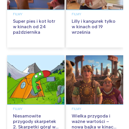
FILMY
FILMY
Super pies i kot łotr
Lilly i kangurek tylko
w kinach od 24
w kinach od 19
października
września
FILMY
FILMY
Niesamowite
Wielka przygoda i
przygody skarpetek
ważne wartości –
2. Skarpetki górą! w
nowa bajka w kinach