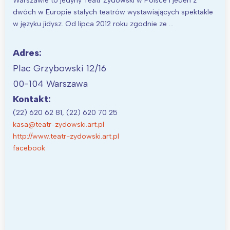
Warszawie to jedyny Teatr Żydowski w Polsce i jeden z
dwóch w Europie stałych teatrów wystawiających spektakle
w języku jidysz. Od lipca 2012 roku zgodnie ze …
Adres:
Plac Grzybowski 12/16
00-104 Warszawa
Kontakt:
(22) 620 62 81, (22) 620 70 25
kasa@teatr-zydowski.art.pl
http://www.teatr-zydowski.art.pl
facebook