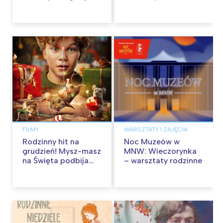
kinach od 12
od 30 stycznia
września
FILMY
WARSZTATY I ZAJĘCIA
Rodzinny hit na
Noc Muzeów w
grudzień! Mysz-masz
MNW: Wieczorynka
na Święta podbija
– warsztaty rodzinne
kina pełnią humoru i
przygód