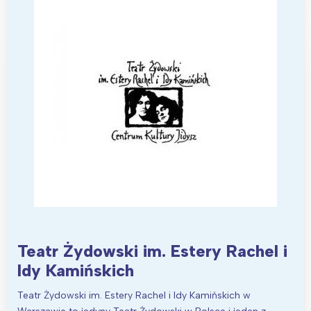
Warszawa
Śląsk
Łódź
Kraków
Trójmiasto
Południe
Poznań
Północ
Wrocław
Wszystkie
Wybieram
Teatr Żydowski im. Estery Rachel i
Idy Kamińskich
Teatr Żydowski im. Estery Rachel i Idy Kamińskich w