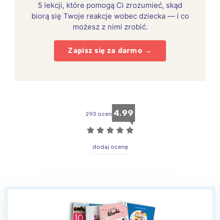
5 lekcji, które pomogą Ci zrozumieć, skąd
biorą się Twoje reakcje wobec dziecka — i co
możesz z nimi zrobić.
Zapisz się za darmo →
4.99
293 ocen
☆
☆
☆
☆
☆
dodaj ocenę