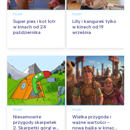
FILMY
FILMY
Super pies i kot łotr
Lilly i kangurek tylko
w kinach od 24
w kinach od 19
października
września
FILMY
FILMY
Niesamowite
Wielka przygoda i
przygody skarpetek
ważne wartości –
2. Skarpetki górą! w
nowa bajka w kinach