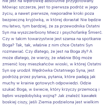
nie jest na wędrówkę absolutnie przygotowany.
Mówiąc szczerze, jest to pierwsza podróż w jego
życiu, a nawet pierwsze, nieporadne kroki poza
bezpieczną kryjówką, w której dorastał. Nie będzie
mu łatwo, tym bardziej, że za przewodnika Ostatni
Syn ma wyszczerbiony Miecz i psychofankę Śmierć.
Czy w takim towarzystwie jest szansa na spotkanie
Boga? Tak, tak, właśnie z nim chce Ostatni Syn
rozmawiać. Czy dlatego, że jest na Boga zły? A
może dlatego, że wierzy, że właśnie Bóg może
zmienić losy mieszkańców wioski, w której Ostatni
Syn się urodził. Wędrówka Ostatniego Syna, jest
podróżą przez pytania, pytania, które padają jak
muchy w krainie gotowych odpowiedzi. Gdzie
szukać Boga, w świecie, który krzyczy przemocą i
bębni wszędobylską wojną? Jak znaleźć kawałek
boskiej ciszy, jeśli Ziemia podzielona jest wielkim