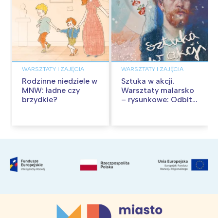
WARSZTATY I ZAJĘCIA
WARSZTATY I ZAJĘCIA
Rodzinne niedziele w
Sztuka w akcji.
MNW: ładne czy
Warsztaty malarsko
brzydkie?
– rysunkowe: Odbite
tekstury – technika
frotażu