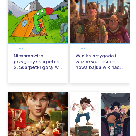
FILMY
FILMY
Niesamowite
Wielka przygoda i
przygody skarpetek
ważne wartości –
2. Skarpetki górą! w
nowa bajka w kinach
kinach od 12
od 30 stycznia
września