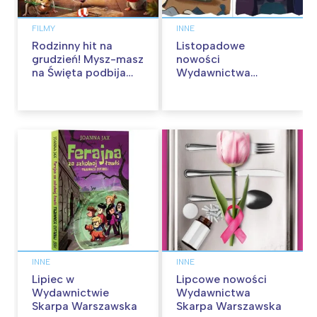
FILMY
INNE
Rodzinny hit na
Listopadowe
grudzień! Mysz-masz
nowości
na Święta podbija
Wydawnictwa
kina pełnią humoru i
Skarpa Warszawska.
przygód
Zaczytaj się jesienią!
INNE
INNE
Lipiec w
Lipcowe nowości
Wydawnictwie
Wydawnictwa
Skarpa Warszawska
Skarpa Warszawska