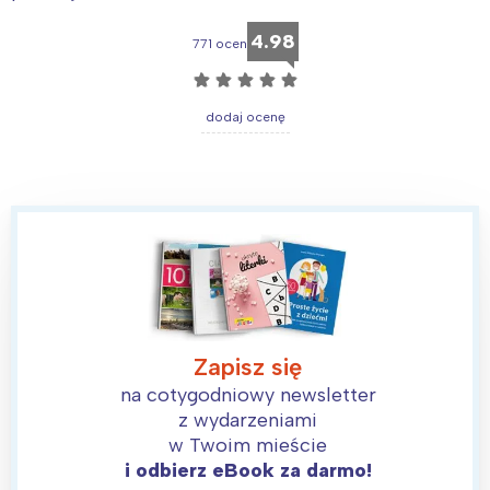
4.98
771 ocen
☆
☆
☆
☆
☆
dodaj ocenę
Interesują mnie wydarzenia z
tego regionu:
Zapisz się
na cotygodniowy newsletter
Warszawa
Śląsk
z wydarzeniami
Łódź
Kraków
w Twoim mieście
Trójmiasto
Południe
i odbierz eBook za darmo!