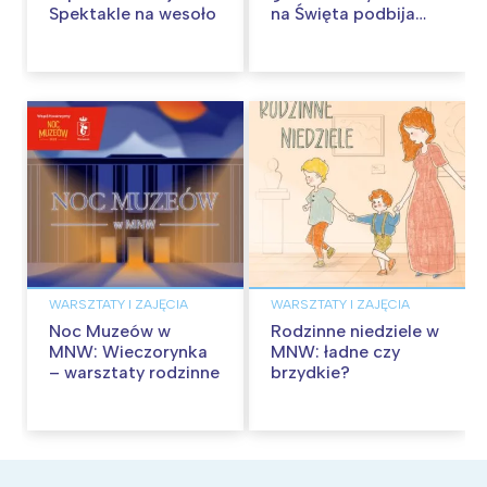
Spektakle na wesoło
na Święta podbija
kina pełnią humoru i
przygód
WARSZTATY I ZAJĘCIA
WARSZTATY I ZAJĘCIA
Noc Muzeów w
Rodzinne niedziele w
MNW: Wieczorynka
MNW: ładne czy
– warsztaty rodzinne
brzydkie?