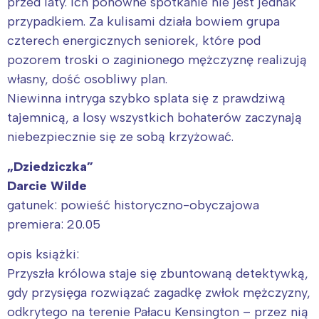
przed laty. Ich ponowne spotkanie nie jest jednak
przypadkiem. Za kulisami działa bowiem grupa
czterech energicznych seniorek, które pod
pozorem troski o zaginionego mężczyznę realizują
własny, dość osobliwy plan.
Niewinna intryga szybko splata się z prawdziwą
tajemnicą, a losy wszystkich bohaterów zaczynają
niebezpiecznie się ze sobą krzyżować.
„Dziedziczka”
Darcie Wilde
gatunek: powieść historyczno-obyczajowa
premiera: 20.05
opis książki:
Przyszła królowa staje się zbuntowaną detektywką,
gdy przysięga rozwiązać zagadkę zwłok mężczyzny,
odkrytego na terenie Pałacu Kensington – przez nią