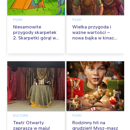
FILMY
FILMY
Niesamowite
Wielka przygoda i
przygody skarpetek
ważne wartości –
2. Skarpetki górą! w
nowa bajka w kinach
kinach od 12
od 30 stycznia
września
KULTURA
FILMY
Teatr Otwarty
Rodzinny hit na
zaprasza w maju!
grudzień! Mysz-masz