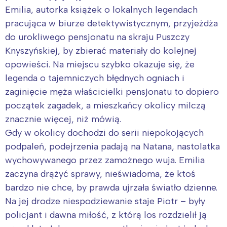
Interesują mnie wydarzenia z
Emilia, autorka książek o lokalnych legendach
tego regionu:
pracująca w biurze detektywistycznym, przyjeżdża
do urokliwego pensjonatu na skraju Puszczy
Warszawa
Śląsk
Knyszyńskiej, by zbierać materiały do kolejnej
Łódź
Kraków
opowieści. Na miejscu szybko okazuje się, że
Trójmiasto
Południe
legenda o tajemniczych błędnych ogniach i
zaginięcie męża właścicielki pensjonatu to dopiero
Poznań
Północ
początek zagadek, a mieszkańcy okolicy milczą
Wrocław
Wszystkie
znacznie więcej, niż mówią.
Gdy w okolicy dochodzi do serii niepokojących
Wybieram
podpaleń, podejrzenia padają na Natana, nastolatka
wychowywanego przez zamożnego wuja. Emilia
zaczyna drążyć sprawy, nieświadoma, że ktoś
bardzo nie chce, by prawda ujrzała światło dzienne.
Na jej drodze niespodziewanie staje Piotr – były
policjant i dawna miłość, z którą los rozdzielił ją