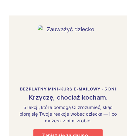
BEZPŁATNY MINI-KURS E-MAILOWY · 5 DNI
Krzyczę, chociaż kocham.
5 lekcji, które pomogą Ci zrozumieć, skąd
biorą się Twoje reakcje wobec dziecka — i co
możesz z nimi zrobić.
Zapisz się za darmo →