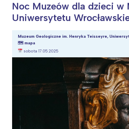
Noc Muzeów dla dzieci w
Uniwersytetu Wrocławski
Wiosenny koncert ptaków na płocie
Kwitnąca wiśn
Muzeum Geologiczne im. Henryka Teisseyre, Uniwersy
🗺
mapa
sobota 17.05.2025