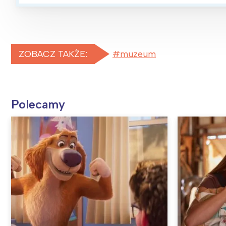
ZOBACZ TAKŻE:
muzeum
Polecamy