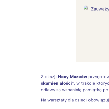
Z okazji
Nocy Muzeów
przygotowa
skamieniałości”
, w trakcie który
odlewy są wspaniałą pamiątką po
W
Na warsztaty dla dzieci obowiąz
Ł