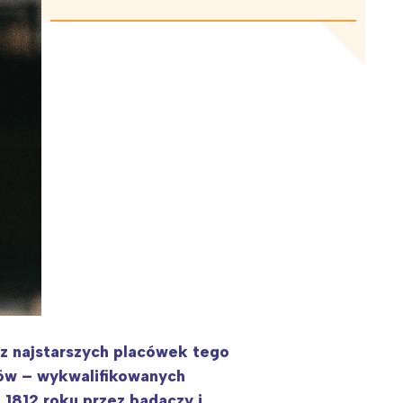
z najstarszych placówek tego
ków – wykwalifikowanych
 1812 roku przez badaczy i