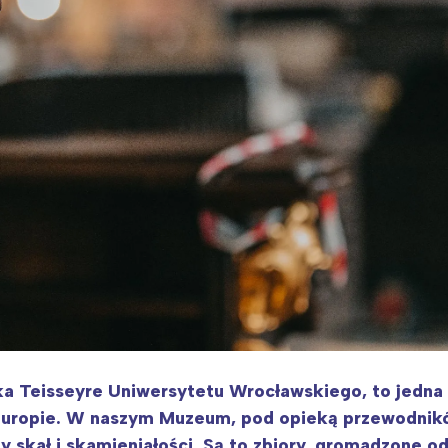
 Teisseyre Uniwersytetu Wrocławskiego, to jedna 
 w Europie. W naszym Muzeum, pod opieką przewodni
skał i skamieniałości. Są to zbiory, gromadzone od