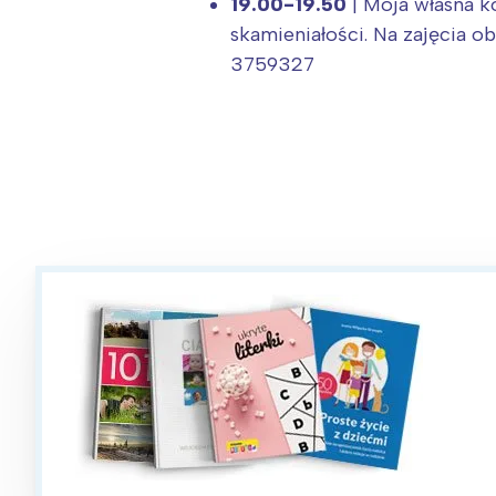
19.00-19.50
| Moja własna k
skamieniałości. Na zajęcia o
3759327