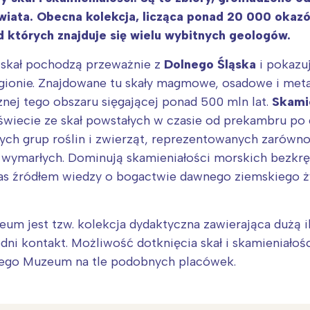
iata. Obecna kolekcja, licząca ponad 20 000 okazó
 których znajduje się wielu wybitnych geologów.
 skał pochodzą przeważnie z
Dolnego Śląska
i pokazu
ionie. Znajdowane tu skały magmowe, osadowe i metam
znej tego obszaru sięgającej ponad 500 mln lat.
Skami
świecie ze skał powstałych w czasie od prekambru po 
ych grup roślin i zwierząt, reprezentowanych zarówno 
ie wymarłych. Dominują skamieniałości morskich bezkr
as źródłem wiedzy o bogactwie dawnego ziemskiego ży
m jest tzw. kolekcja dydaktyczna zawierająca dużą i
i kontakt. Możliwość dotknięcia skał i skamieniałośc
zego Muzeum na tle podobnych placówek.