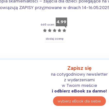
opia skamieniałości – zajęcia dla dzieci polegające n
bowiązują ZAPISY przyjmowane w dniach 14-16.05.2025, 
4.99
665 ocen
☆
☆
☆
☆
☆
dodaj ocenę
Zapisz się
na cotygodniowy newsletter
z wydarzeniami
w Twoim mieście
i odbierz eBook za darmo!
wybierz eBook dla siebie