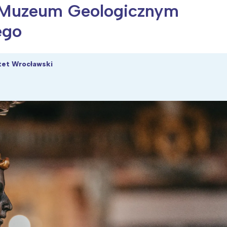
 Muzeum Geologicznym
ego
ia i jej płatki
Pszczoła i kwitnący ul
tet Wrocławski