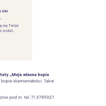
5 DNI
.
rą się Twoje
i zrobić.
taty „Moja własna kopia
:
kopie skamieniałości. Takie
znie pod nr. tel. 71 3759327.