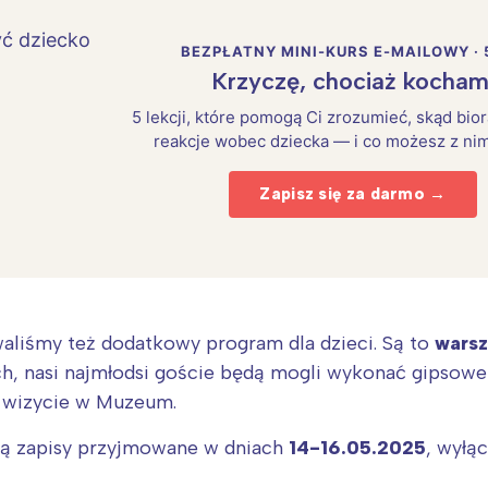
BEZPŁATNY MINI-KURS E-MAILOWY · 
Krzyczę, chociaż kocham
5 lekcji, które pomogą Ci zrozumieć, skąd bio
reakcje wobec dziecka — i co możesz z nim
Zapisz się za darmo →
liśmy też dodatkowy program dla dzieci. Są to
warsz
Interesują mnie wydarzenia z tego regionu
ch, nasi najmłodsi goście będą mogli wykonać gipsowe 
 wizycie w Muzeum.
arszawa
Śląsk
ują zapisy przyjmowane w dniach
14-16.05.2025
, wyłąc
ódź
Kraków