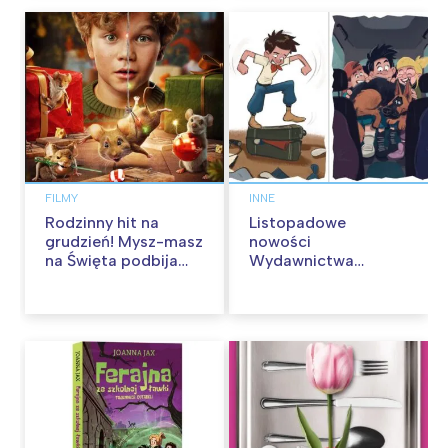
FILMY
INNE
Rodzinny hit na
Listopadowe
grudzień! Mysz-masz
nowości
na Święta podbija
Wydawnictwa
kina pełnią humoru i
Skarpa Warszawska.
przygód
Zaczytaj się jesienią!