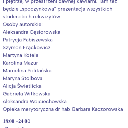
I piętrze, w przestrzeni dawnej kawiarni. Tam też
Łódź
Kraków
będzie „spoczynkowa” prezentacja wszystkich
Trójmiasto
Południe
studenckich rekwizytów.
Poznań
Północ
Osoby autorskie:
Aleksandra Gąsiorowska
Wrocław
Wszystkie
Patrycja Fabiszewska
Szymon Frąckowicz
Wybieram
Martyna Kotela
Karolina Mazur
Marcelina Politańska
Maryna Stolbova
Alicja Świetlicka
Gabriela Witkowska
Aleksandra Wojciechowska
Opieka merytoryczna dr hab. Barbara Kaczorowska
𝟏𝟖:𝟎𝟎 -𝟐𝟒:𝟎0