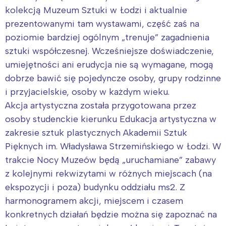
kolekcją Muzeum Sztuki w Łodzi i aktualnie
prezentowanymi tam wystawami, część zaś na
poziomie bardziej ogólnym „trenuje” zagadnienia
sztuki współczesnej. Wcześniejsze doświadczenie,
umiejętności ani erudycja nie są wymagane, mogą
dobrze bawić się pojedyncze osoby, grupy rodzinne
i przyjacielskie, osoby w każdym wieku.
Akcja artystyczna została przygotowana przez
osoby studenckie kierunku Edukacja artystyczna w
zakresie sztuk plastycznych Akademii Sztuk
Pięknych im. Władysława Strzemińskiego w Łodzi. W
trakcie Nocy Muzeów będą „uruchamiane” zabawy
z kolejnymi rekwizytami w różnych miejscach (na
Interesują mnie wydarzenia z
ekspozycji i poza) budynku oddziału ms2. Z
tego regionu:
harmonogramem akcji, miejscem i czasem
konkretnych działań będzie można się zapoznać na
Warszawa
Śląsk