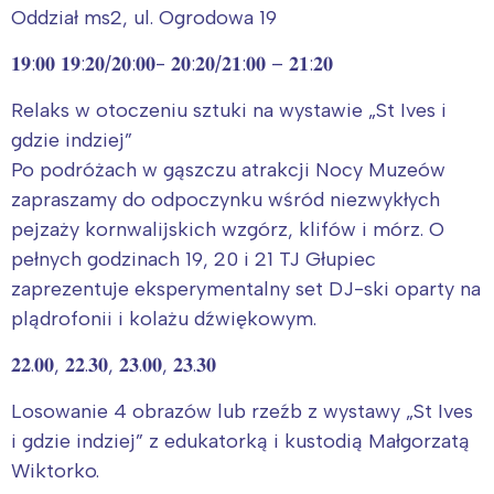
Oddział ms2, ul. Ogrodowa 19
𝟏𝟗:𝟎𝟎 𝟏𝟗:𝟐𝟎/𝟐𝟎:𝟎𝟎- 𝟐𝟎:𝟐𝟎/𝟐𝟏:𝟎𝟎 – 𝟐𝟏:𝟐𝟎
Relaks w otoczeniu sztuki na wystawie „St Ives i
gdzie indziej”
Po podróżach w gąszczu atrakcji Nocy Muzeów
zapraszamy do odpoczynku wśród niezwykłych
pejzaży kornwalijskich wzgórz, klifów i mórz. O
pełnych godzinach 19, 20 i 21 TJ Głupiec
zaprezentuje eksperymentalny set DJ-ski oparty na
plądrofonii i kolażu dźwiękowym.
𝟐𝟐.𝟎𝟎, 𝟐𝟐.𝟑𝟎, 𝟐𝟑.𝟎𝟎, 𝟐𝟑.𝟑𝟎
Losowanie 4 obrazów lub rzeźb z wystawy „St Ives
i gdzie indziej” z edukatorką i kustodią Małgorzatą
Wiktorko.