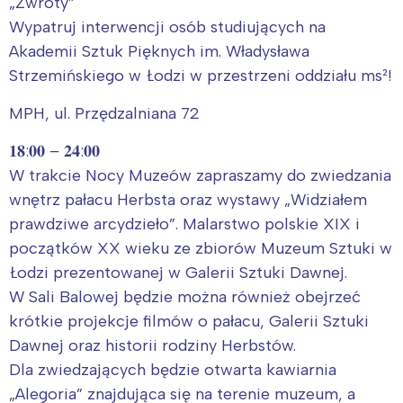
„Zwroty”
Wypatruj interwencji osób studiujących na
Akademii Sztuk Pięknych im. Władysława
Strzemińskiego w Łodzi w przestrzeni oddziału ms²!
MPH, ul. Przędzalniana 72
𝟏𝟖:𝟎𝟎 – 𝟐𝟒:𝟎𝟎
W trakcie Nocy Muzeów zapraszamy do zwiedzania
wnętrz pałacu Herbsta oraz wystawy „Widziałem
prawdziwe arcydzieło”. Malarstwo polskie XIX i
początków XX wieku ze zbiorów Muzeum Sztuki w
Łodzi prezentowanej w Galerii Sztuki Dawnej.
W Sali Balowej będzie można również obejrzeć
krótkie projekcje filmów o pałacu, Galerii Sztuki
Dawnej oraz historii rodziny Herbstów.
Dla zwiedzających będzie otwarta kawiarnia
„Alegoria” znajdująca się na terenie muzeum, a