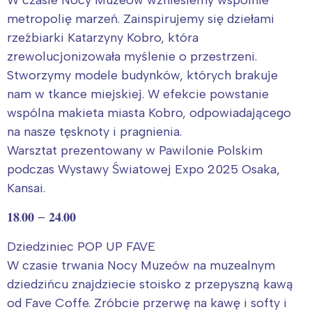
W czasie Nocy Muzeów wzniesiemy wspólnie
metropolię marzeń. Zainspirujemy się dziełami
rzeźbiarki Katarzyny Kobro, która
zrewolucjonizowała myślenie o przestrzeni.
Stworzymy modele budynków, których brakuje
nam w tkance miejskiej. W efekcie powstanie
wspólna makieta miasta Kobro, odpowiadającego
na nasze tęsknoty i pragnienia.
Warsztat prezentowany w Pawilonie Polskim
podczas Wystawy Światowej Expo 2025 Osaka,
Kansai.
𝟏𝟖.𝟎𝟎 – 𝟐𝟒.𝟎𝟎
Dziedziniec POP UP FAVE
W czasie trwania Nocy Muzeów na muzealnym
dziedzińcu znajdziecie stoisko z przepyszną kawą
od Fave Coffe. Zróbcie przerwę na kawę i softy i