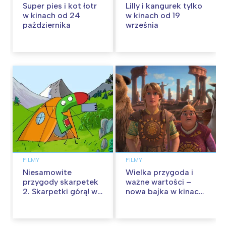
Super pies i kot łotr
Lilly i kangurek tylko
w kinach od 24
w kinach od 19
października
września
FILMY
FILMY
Niesamowite
Wielka przygoda i
przygody skarpetek
ważne wartości –
2. Skarpetki górą! w
nowa bajka w kinach
kinach od 12
od 30 stycznia
września