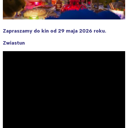
Zapraszamy do kin od 29 maja 2026 roku.
Zwiastun
Interesują mnie wydarzenia z
tego regionu:
Warszawa
Śląsk
Łódź
Kraków
Trójmiasto
Południe
Poznań
Północ
Wrocław
Wszystkie