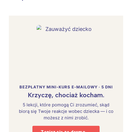
BEZPŁATNY MINI-KURS E-MAILOWY · 5 DNI
Krzyczę, chociaż kocham.
5 lekcji, które pomogą Ci zrozumieć, skąd
biorą się Twoje reakcje wobec dziecka — i co
możesz z nimi zrobić.
Zapisz się za darmo →