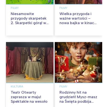
FILMY
FILMY
Niesamowite
Wielka przygoda i
przygody skarpetek
ważne wartości –
2. Skarpetki górą! w
nowa bajka w kinach
kinach od 12
od 30 stycznia
września
KULTURA
FILMY
Teatr Otwarty
Rodzinny hit na
zaprasza w maju!
grudzień! Mysz-masz
Spektakle na wesoło
na Święta podbija
kina pełnią humoru i