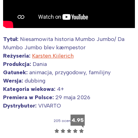
Wybieram
Tytuł:
Niesamowita historia Mumbo Jumbo/ Da
Mumbo Jumbo blev kæmpestor
Reżyseria:
Karsten Kiilerich
Produkcja:
Dania
Gatunek:
animacja, przygodowy, familijny
Wersja:
dubbing
Kategoria wiekowa:
4+
Premiera w Polsce:
29 maja 2026
Dystrybutor:
VIVARTO
4.95
205 ocen
☆
☆
☆
☆
☆