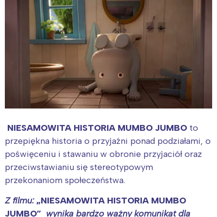
NIESAMOWITA HISTORIA MUMBO JUMBO
to
przepiękna historia o przyjaźni ponad podziałami, o
poświęceniu i stawaniu w obronie przyjaciół oraz
przeciwstawianiu się stereotypowym
przekonaniom społeczeństwa.
Z filmu:
„
NIESAMOWITA HISTORIA MUMBO
JUMBO
”
wynika bardzo ważny komunikat dla