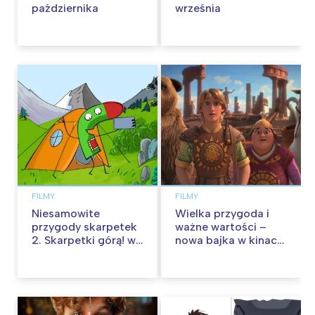
października
września
FILMY
FILMY
Niesamowite
Wielka przygoda i
przygody skarpetek
ważne wartości –
2. Skarpetki górą! w
nowa bajka w kinach
kinach od 12
od 30 stycznia
września