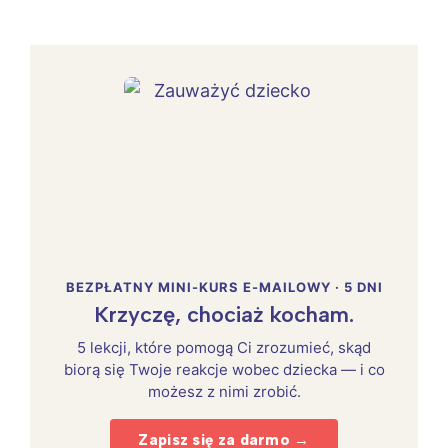
BEZPŁATNY MINI-KURS E-MAILOWY · 5 DNI
Krzyczę, chociaż kocham.
5 lekcji, które pomogą Ci zrozumieć, skąd
biorą się Twoje reakcje wobec dziecka — i co
możesz z nimi zrobić.
Zapisz się za darmo →