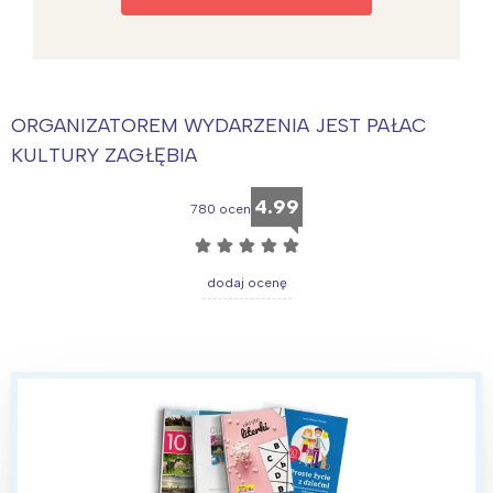
ORGANIZATOREM WYDARZENIA JEST PAŁAC
KULTURY ZAGŁĘBIA
4.99
780 ocen
☆
☆
☆
☆
☆
dodaj ocenę
Interesują mnie wydarzenia z
tego regionu:
Warszawa
Śląsk