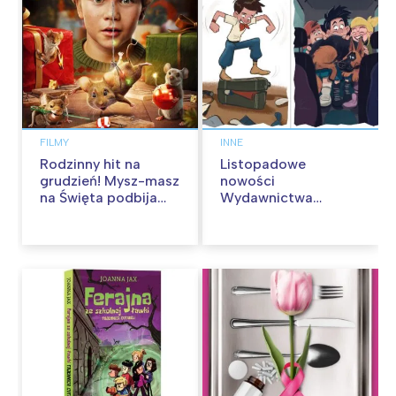
FILMY
INNE
Rodzinny hit na
Listopadowe
grudzień! Mysz-masz
nowości
na Święta podbija
Wydawnictwa
kina pełnią humoru i
Skarpa Warszawska.
przygód
Zaczytaj się jesienią!