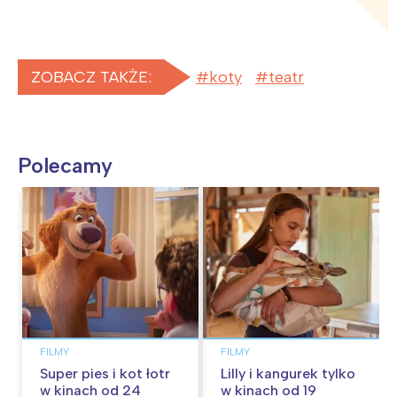
ZOBACZ TAKŻE:
koty
teatr
Polecamy
FILMY
FILMY
Super pies i kot łotr
Lilly i kangurek tylko
w kinach od 24
w kinach od 19