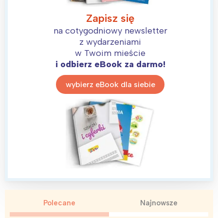
Łódź
Kraków
Trójmiasto
Południe
Zapisz się
na cotygodniowy newsletter
Poznań
Północ
z wydarzeniami
Wrocław
Wszystkie
w Twoim mieście
i odbierz eBook za darmo!
Wybieram
wybierz eBook dla siebie
Polecane
Najnowsze