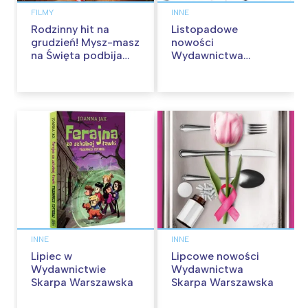
FILMY
INNE
Rodzinny hit na
Listopadowe
grudzień! Mysz-masz
nowości
na Święta podbija
Wydawnictwa
kina pełnią humoru i
Skarpa Warszawska.
przygód
Zaczytaj się jesienią!
INNE
INNE
Lipiec w
Lipcowe nowości
Wydawnictwie
Wydawnictwa
Skarpa Warszawska
Skarpa Warszawska