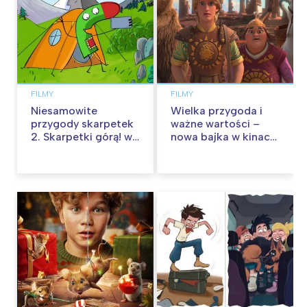
FILMY
FILMY
Niesamowite
Wielka przygoda i
przygody skarpetek
ważne wartości –
2. Skarpetki górą! w
nowa bajka w kinach
kinach od 12
od 30 stycznia
września