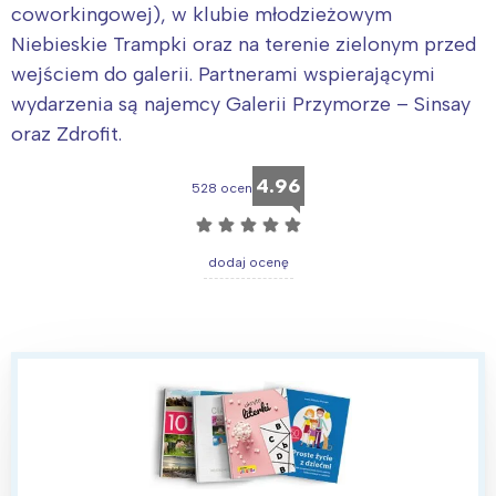
coworkingowej), w klubie młodzieżowym
Niebieskie Trampki oraz na terenie zielonym przed
wejściem do galerii. Partnerami wspierającymi
wydarzenia są najemcy Galerii Przymorze – Sinsay
oraz Zdrofit.
4.96
528 ocen
☆
☆
☆
☆
☆
dodaj ocenę
Interesują mnie wydarzenia z
tego regionu:
Warszawa
Śląsk
Łódź
Kraków
Trójmiasto
Południe
Poznań
Północ