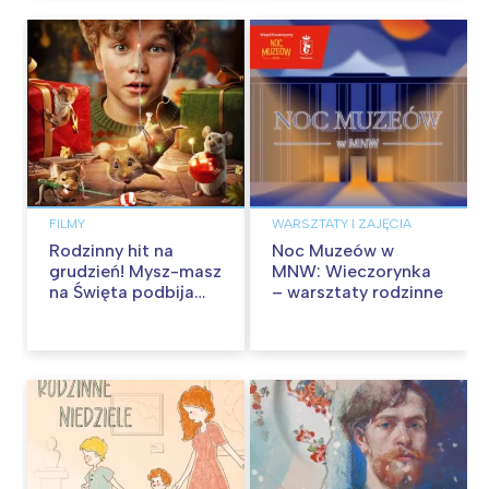
FILMY
WARSZTATY I ZAJĘCIA
Rodzinny hit na
Noc Muzeów w
grudzień! Mysz-masz
MNW: Wieczorynka
na Święta podbija
– warsztaty rodzinne
kina pełnią humoru i
przygód