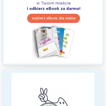
w Twoim mieście
i odbierz eBook za darmo!
wybierz eBook dla siebie
Interesują mnie wydarzenia z
tego regionu:
Warszawa
Śląsk
Łódź
Kraków
Trójmiasto
Południe
Poznań
Północ
Wrocław
Wszystkie
Wybieram