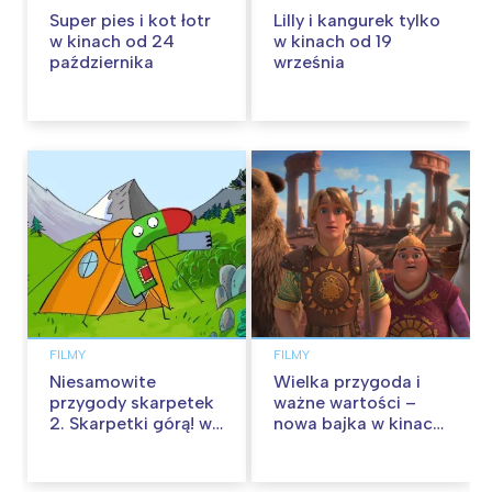
Super pies i kot łotr
Lilly i kangurek tylko
w kinach od 24
w kinach od 19
października
września
FILMY
FILMY
Niesamowite
Wielka przygoda i
przygody skarpetek
ważne wartości –
2. Skarpetki górą! w
nowa bajka w kinach
kinach od 12
od 30 stycznia
września