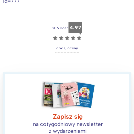
id=777
4.97
586 ocen
☆
☆
☆
☆
☆
dodaj ocenę
Zapisz się
na cotygodniowy newsletter
z wydarzeniami