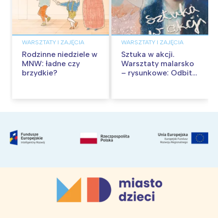
WARSZTATY I ZAJĘCIA
WARSZTATY I ZAJĘCIA
Rodzinne niedziele w
Sztuka w akcji.
MNW: ładne czy
Warsztaty malarsko
brzydkie?
– rysunkowe: Odbite
tekstury – technika
frotażu