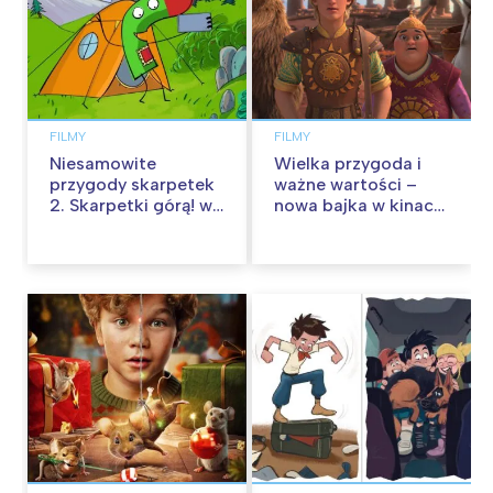
FILMY
FILMY
Niesamowite
Wielka przygoda i
przygody skarpetek
ważne wartości –
2. Skarpetki górą! w
nowa bajka w kinach
kinach od 12
od 30 stycznia
września