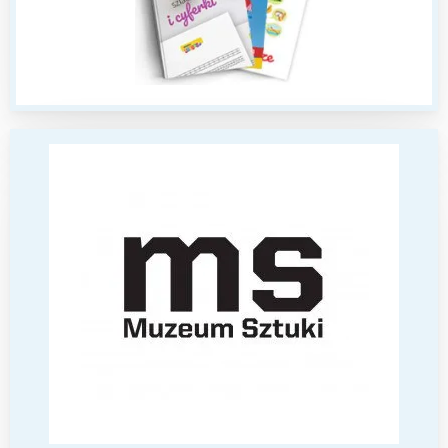
Interesują mnie wydarzenia z
tego regionu:
Warszawa
Śląsk
Łódź
Kraków
Trójmiasto
Południe
Poznań
Północ