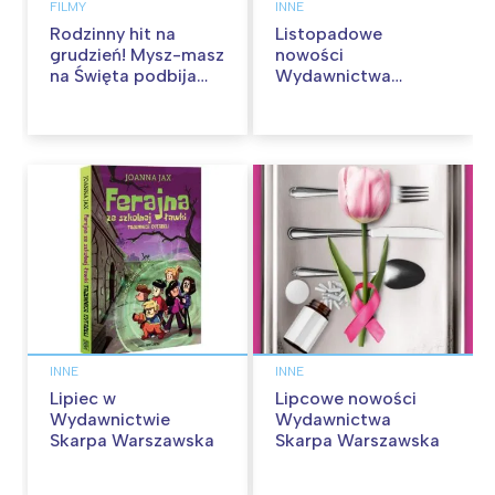
FILMY
INNE
Rodzinny hit na
Listopadowe
grudzień! Mysz-masz
nowości
na Święta podbija
Wydawnictwa
kina pełnią humoru i
Skarpa Warszawska.
przygód
Zaczytaj się jesienią!
INNE
INNE
Lipiec w
Lipcowe nowości
Wydawnictwie
Wydawnictwa
Skarpa Warszawska
Skarpa Warszawska