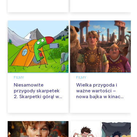
FILMY
FILMY
Niesamowite
Wielka przygoda i
przygody skarpetek
ważne wartości –
2. Skarpetki górą! w
nowa bajka w kinach
kinach od 12
od 30 stycznia
września