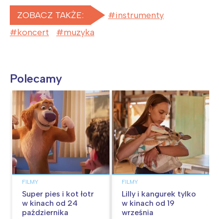
ZOBACZ TAKŻE:
instrumenty
koncert
muzyka
Polecamy
FILMY
FILMY
Super pies i kot łotr
Lilly i kangurek tylko
w kinach od 24
w kinach od 19
października
września