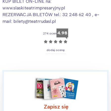
KUP BILET ON-LINE na:
Trójmiasto
Południe
www.slaskiteatrimpresaryjny.pl
Poznań
Północ
REZERWACJA BILETÓW tel.: 32 248 62 40 , e-
Wrocław
Wszystkie
mail: bilety@teatrrudasl.pl
4.98
274 ocen
Wybieram
☆
☆
☆
☆
☆
dodaj ocenę
Zapisz się