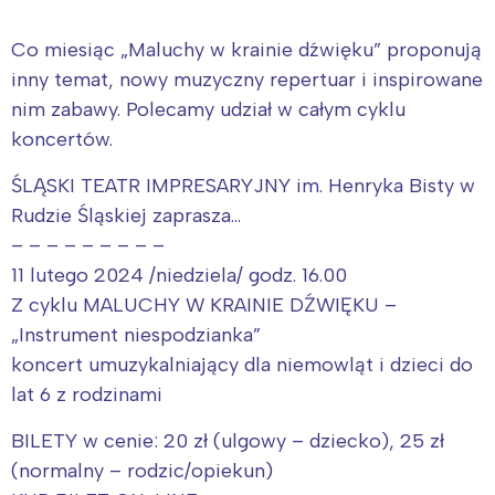
Co miesiąc „Maluchy w krainie dźwięku” proponują
inny temat, nowy muzyczny repertuar i inspirowane
nim zabawy. Polecamy udział w całym cyklu
koncertów.
ŚLĄSKI TEATR IMPRESARYJNY im. Henryka Bisty w
Rudzie Śląskiej zaprasza…
– – – – – – – – –
11 lutego 2024 /niedziela/ godz. 16.00
Z cyklu MALUCHY W KRAINIE DŹWIĘKU –
„Instrument niespodzianka”
Interesują mnie wydarzenia z
koncert umuzykalniający dla niemowląt i dzieci do
tego regionu:
lat 6 z rodzinami
BILETY w cenie: 20 zł (ulgowy – dziecko), 25 zł
Warszawa
Śląsk
(normalny – rodzic/opiekun)
Łódź
Kraków