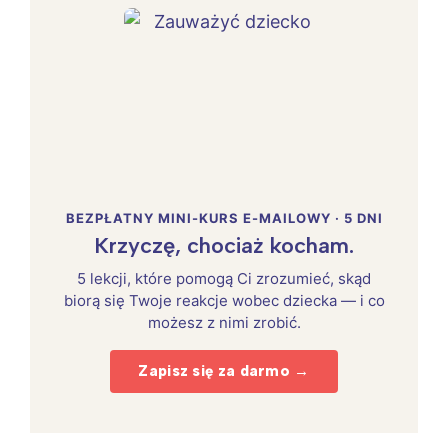
BEZPŁATNY MINI-KURS E-MAILOWY · 5 DNI
Krzyczę, chociaż kocham.
5 lekcji, które pomogą Ci zrozumieć, skąd
biorą się Twoje reakcje wobec dziecka — i co
możesz z nimi zrobić.
Zapisz się za darmo →