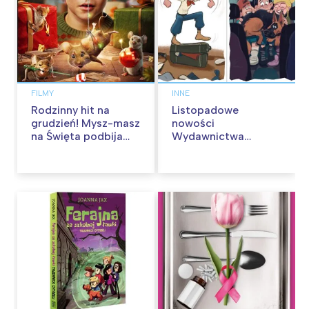
FILMY
INNE
Rodzinny hit na
Listopadowe
grudzień! Mysz-masz
nowości
na Święta podbija
Wydawnictwa
kina pełnią humoru i
Skarpa Warszawska.
przygód
Zaczytaj się jesienią!