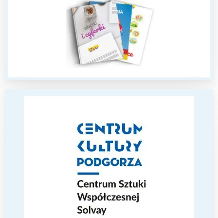
Interesują mnie wydarzenia z
tego regionu:
Warszawa
Śląsk
Łódź
Kraków
Trójmiasto
Południe
Poznań
Północ
Wrocław
Wszystkie