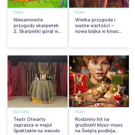
FILMY
FILMY
Niesamowite
Wielka przygoda i
przygody skarpetek
ważne wartości –
2. Skarpetki górą! w
nowa bajka w kinach
kinach od 12
od 30 stycznia
września
KULTURA
FILMY
Teatr Otwarty
Rodzinny hit na
zaprasza w maju!
grudzień! Mysz-masz
Spektakle na wesoło
na Święta podbija