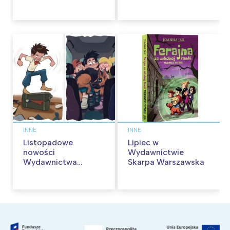
kina pełnią humoru i
przygód
INNE
INNE
Listopadowe
Lipiec w
nowości
Wydawnictwie
Wydawnictwa
Skarpa Warszawska
Skarpa Warszawska.
Zaczytaj się jesienią!