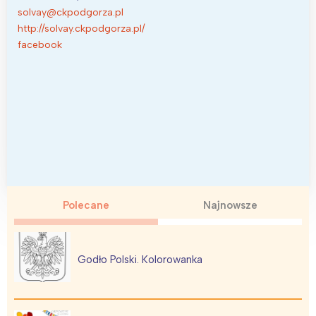
solvay@ckpodgorza.pl
http://solvay.ckpodgorza.pl/
facebook
Polecane
Najnowsze
Godło Polski. Kolorowanka