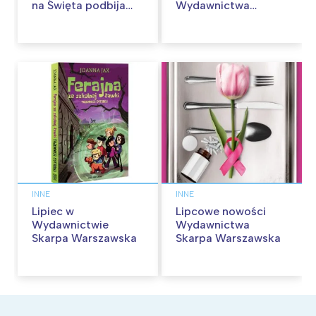
na Święta podbija
Wydawnictwa
kina pełnią humoru i
Skarpa Warszawska.
przygód
Zaczytaj się jesienią!
INNE
INNE
Lipiec w
Lipcowe nowości
Wydawnictwie
Wydawnictwa
Skarpa Warszawska
Skarpa Warszawska