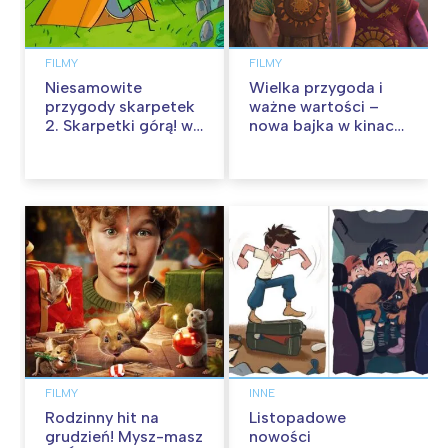
FILMY
FILMY
Niesamowite
Wielka przygoda i
przygody skarpetek
ważne wartości –
2. Skarpetki górą! w
nowa bajka w kinach
kinach od 12
od 30 stycznia
września
FILMY
INNE
Rodzinny hit na
Listopadowe
grudzień! Mysz-masz
nowości