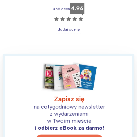
4.96
468 ocen
☆
☆
☆
☆
☆
dodaj ocenę
Zapisz się
na cotygodniowy newsletter
z wydarzeniami
w Twoim mieście
i odbierz eBook za darmo!
Interesują mnie wydarzenia z