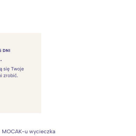
5 DNI
.
rą się Twoje
i zrobić.
 i MOCAK-u wycieczka