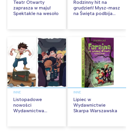
Teatr Otwarty
Rodzinny hit na
zaprasza w maju!
grudzień! Mysz-masz
Spektakle na wesoło
na Święta podbija
kina pełnią humoru i
przygód
INNE
INNE
Listopadowe
Lipiec w
nowości
Wydawnictwie
Wydawnictwa
Skarpa Warszawska
Skarpa Warszawska.
Zaczytaj się jesienią!