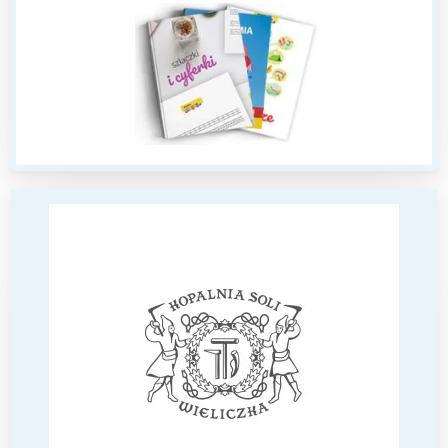
Interesują mnie wydarzenia z
tego regionu:
Warszawa
Śląsk
Łódź
Kraków
Trójmiasto
Południe
Poznań
Północ