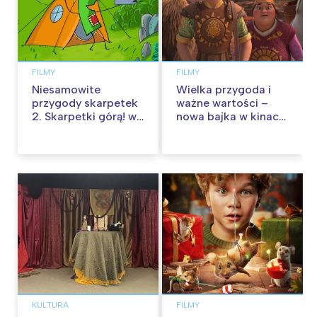
FILMY
FILMY
Niesamowite
Wielka przygoda i
przygody skarpetek
ważne wartości –
2. Skarpetki górą! w
nowa bajka w kinach
kinach od 12
od 30 stycznia
września
KULTURA
FILMY