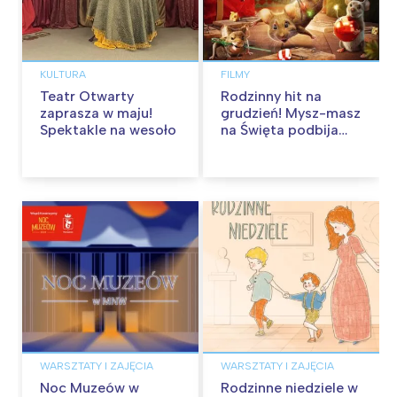
KULTURA
FILMY
Teatr Otwarty
Rodzinny hit na
zaprasza w maju!
grudzień! Mysz-masz
Spektakle na wesoło
na Święta podbija
kina pełnią humoru i
przygód
WARSZTATY I ZAJĘCIA
WARSZTATY I ZAJĘCIA
Noc Muzeów w
Rodzinne niedziele w