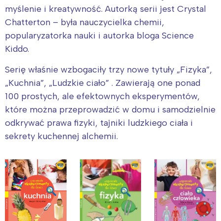
myślenie i kreatywność. Autorką serii jest Crystal
Poznań
Północ
Chatterton – była nauczycielka chemii,
Wrocław
Wszystkie
popularyzatorka nauki i autorka bloga Science
Kiddo.
Wybieram
Serię właśnie wzbogaciły trzy nowe tytuły „Fizyka”,
„Kuchnia”, „Ludzkie ciało” . Zawierają one ponad
100 prostych, ale efektownych eksperymentów,
które można przeprowadzić w domu i samodzielnie
odkrywać prawa fizyki, tajniki ludzkiego ciała i
sekrety kuchennej alchemii.