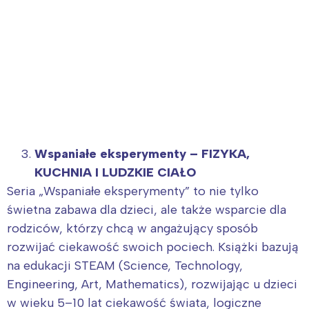
Wspaniałe eksperymenty – FIZYKA,
KUCHNIA I LUDZKIE CIAŁO
Seria „Wspaniałe eksperymenty” to nie tylko
Interesują mnie wydarzenia z
świetna zabawa dla dzieci, ale także wsparcie dla
tego regionu:
rodziców, którzy chcą w angażujący sposób
rozwijać ciekawość swoich pociech. Książki bazują
Warszawa
Śląsk
na edukacji STEAM (Science, Technology,
Engineering, Art, Mathematics), rozwijając u dzieci
Łódź
Kraków
w wieku 5–10 lat ciekawość świata, logiczne
Trójmiasto
Południe