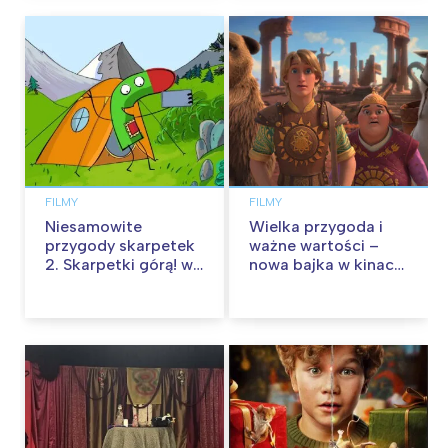
FILMY
FILMY
Niesamowite
Wielka przygoda i
przygody skarpetek
ważne wartości –
2. Skarpetki górą! w
nowa bajka w kinach
kinach od 12
od 30 stycznia
września