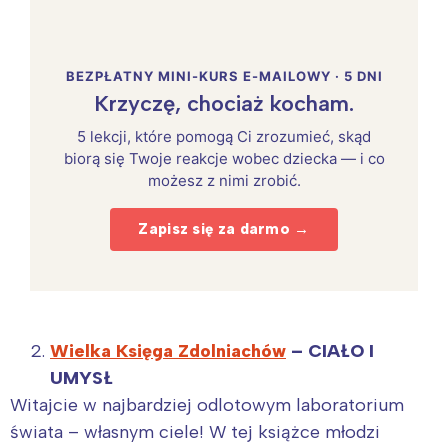
BEZPŁATNY MINI-KURS E-MAILOWY · 5 DNI
Krzyczę, chociaż kocham.
5 lekcji, które pomogą Ci zrozumieć, skąd
biorą się Twoje reakcje wobec dziecka — i co
możesz z nimi zrobić.
Zapisz się za darmo →
Wielka Księga Zdolniachów
– CIAŁO I
UMYSŁ
Witajcie w najbardziej odlotowym laboratorium
świata – własnym ciele! W tej książce młodzi