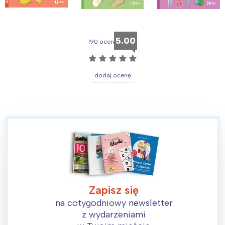
5.00
190 ocen
☆
☆
☆
☆
☆
dodaj ocenę
Zapisz się
na cotygodniowy newsletter
z wydarzeniami