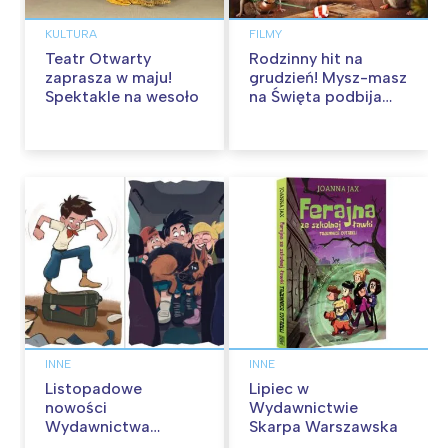
KULTURA
FILMY
Teatr Otwarty
Rodzinny hit na
zaprasza w maju!
grudzień! Mysz-masz
Spektakle na wesoło
na Święta podbija
kina pełnią humoru i
przygód
INNE
INNE
Listopadowe
Lipiec w
nowości
Wydawnictwie
Wydawnictwa
Skarpa Warszawska
Skarpa Warszawska.