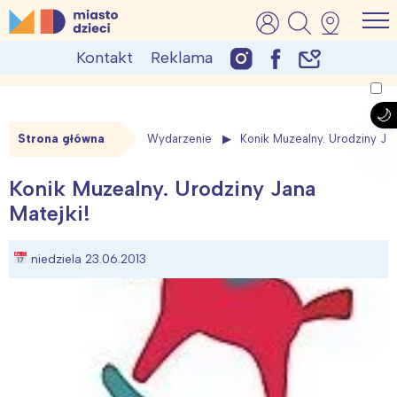
Skip
MiastoDzieci.pl
atrakcje dla dzieci, wydarzenia, imprezy rodzinne
to
Kontakt
Reklama
content
Strona główna
Wydarzenie
Konik Muzealny. Urodziny Jan
Konik Muzealny. Urodziny Jana
Matejki!
niedziela 23.06.2013