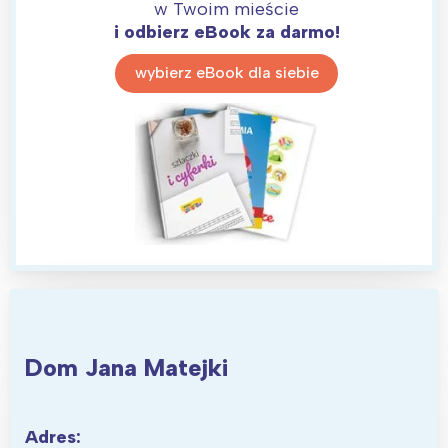
w Twoim mieście
i odbierz eBook za darmo!
wybierz eBook dla siebie
Interesują mnie wydarzenia z
tego regionu:
Warszawa
Śląsk
Dom Jana Matejki
Łódź
Kraków
Trójmiasto
Południe
Adres: