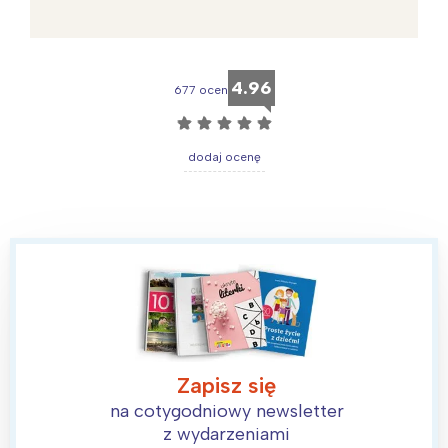
4.96
677 ocen
☆
☆
☆
☆
☆
dodaj ocenę
Zapisz się
na cotygodniowy newsletter
z wydarzeniami