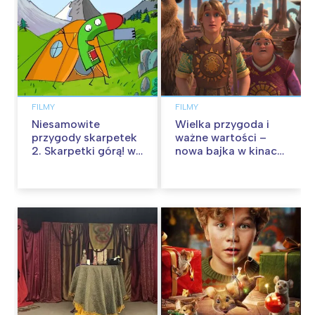
FILMY
FILMY
Niesamowite
Wielka przygoda i
przygody skarpetek
ważne wartości –
2. Skarpetki górą! w
nowa bajka w kinach
kinach od 12
od 30 stycznia
września