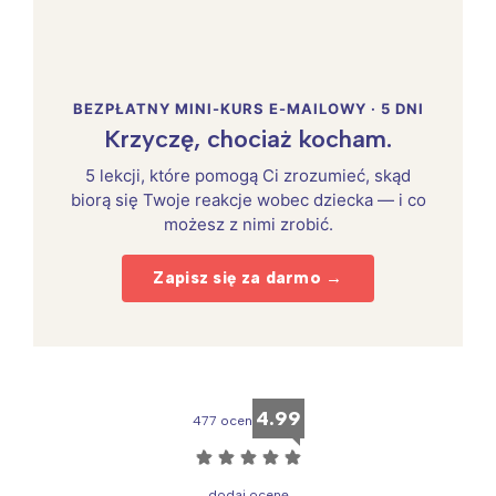
BEZPŁATNY MINI-KURS E-MAILOWY · 5 DNI
Krzyczę, chociaż kocham.
5 lekcji, które pomogą Ci zrozumieć, skąd
biorą się Twoje reakcje wobec dziecka — i co
możesz z nimi zrobić.
Zapisz się za darmo →
4.99
477 ocen
☆
☆
☆
☆
☆
dodaj ocenę