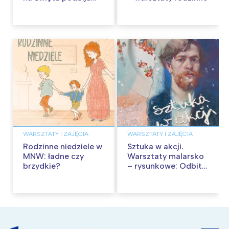
kina pełnią humoru i
przygód
WARSZTATY I ZAJĘCIA
WARSZTATY I ZAJĘCIA
Rodzinne niedziele w
Sztuka w akcji.
MNW: ładne czy
Warsztaty malarsko
brzydkie?
– rysunkowe: Odbite
tekstury – technika
frotażu