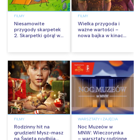
FILMY
FILMY
Niesamowite
Wielka przygoda i
przygody skarpetek
ważne wartości –
2. Skarpetki górą! w
nowa bajka w kinach
kinach od 12
od 30 stycznia
września
FILMY
WARSZTATY I ZAJĘCIA
Rodzinny hit na
Noc Muzeów w
grudzień! Mysz-masz
MNW: Wieczorynka
na Święta podbija
– warsztaty rodzinne