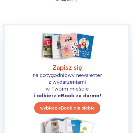
Interesują mnie wydarzenia z
Zapisz się
tego regionu:
na cotygodniowy newsletter
z wydarzeniami
w Twoim mieście
Warszawa
Śląsk
i odbierz eBook za darmo!
Łódź
Kraków
wybierz eBook dla siebie
Trójmiasto
Południe
Poznań
Północ
Wrocław
Wszystkie