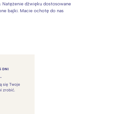
ie. Natężenie dźwięku dostosowane
one bajki. Macie ochotę do nas
5 DNI
.
rą się Twoje
i zrobić.