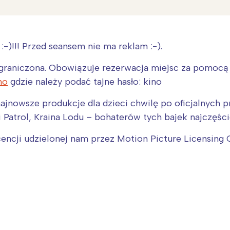
-)!!! Przed seansem nie ma reklam :-).
graniczona. Obowiązuje rezerwacja miejsc za pomocą 
no
gdzie należy podać tajne hasło: kino
jnowsze produkcje dla dzieci chwilę po oficjalnych pr
Patrol, Kraina Lodu – bohaterów tych bajek najczęści
cencji udzielonej nam przez Motion Picture Licensing 
Interesują mnie wydarzenia z tego regionu
arszawa
Śląsk
ódź
Kraków