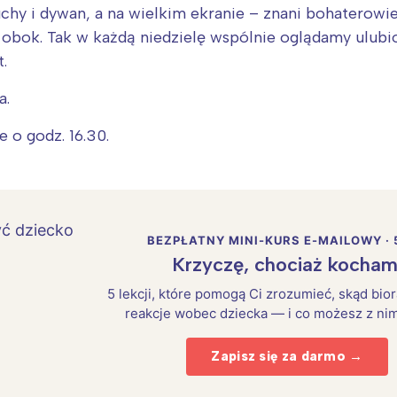
chy i dywan, a na wielkim ekranie – znani bohaterow
 obok. Tak w każdą niedzielę wspólnie oglądamy ulubi
.
a.
 o godz. 16.30.
BEZPŁATNY MINI-KURS E-MAILOWY · 
Krzyczę, chociaż kocham
5 lekcji, które pomogą Ci zrozumieć, skąd bio
reakcje wobec dziecka — i co możesz z nim
Zapisz się za darmo →