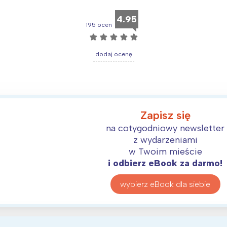
4.95
195 ocen
☆
☆
☆
☆
☆
dodaj ocenę
Zapisz się
na cotygodniowy newsletter
z wydarzeniami
w Twoim mieście
i odbierz eBook za darmo!
wybierz eBook dla siebie