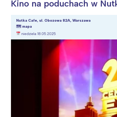
Kino na poduchach w Nutk
Nutka Cafe, ul. Obozowa 82A, Warszawa
🗺
mapa
Wiosenny koncert ptaków na płocie
Kwitnąca wiśn
niedziela 18.05.2025