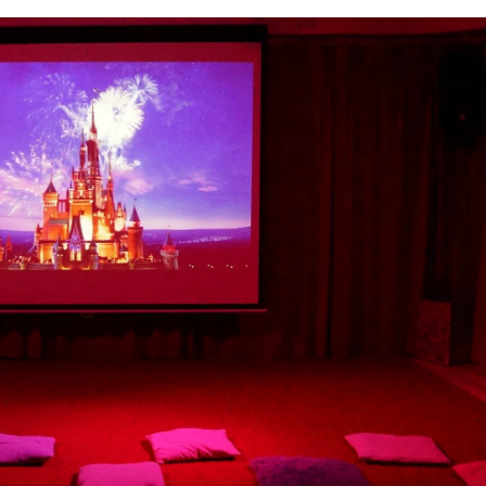
rójmiasto
Południe
oznań
Północ
rocław
Wszystkie
Wybieram