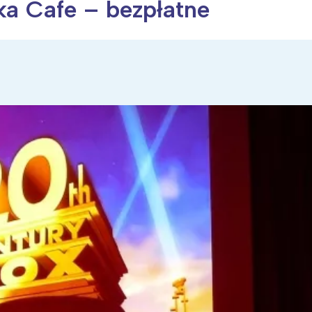
a Cafe – bezpłatne
ia i jej płatki
Pszczoła i kwitnący ul