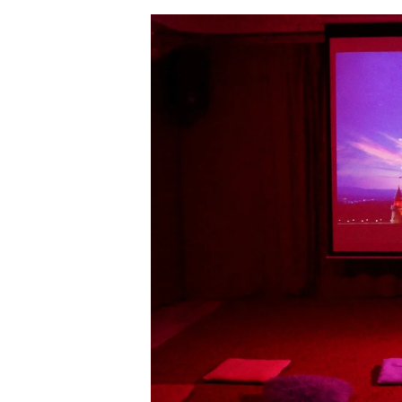
T
P
W