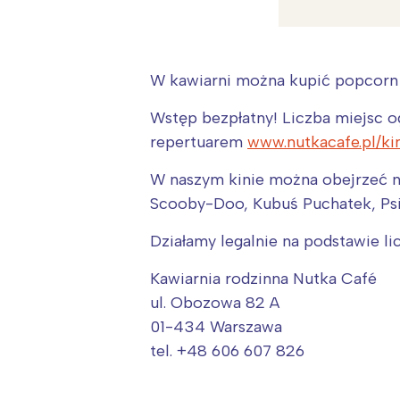
W kawiarni można kupić popcorn :
Wstęp bezpłatny! Liczba miejsc o
repertuarem
www.nutkacafe.pl/ki
W naszym kinie można obejrzeć na
Scooby-Doo, Kubuś Puchatek, Psi 
Działamy legalnie na podstawie li
Kawiarnia rodzinna Nutka Café
ul. Obozowa 82 A
01-434 Warszawa
W
tel. +48 606 607 826
Ł