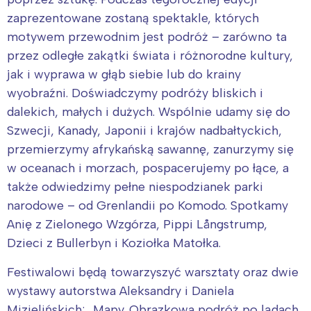
zaprezentowane zostaną spektakle, których
motywem przewodnim jest podróż – zarówno ta
przez odległe zakątki świata i różnorodne kultury,
jak i wyprawa w głąb siebie lub do krainy
wyobraźni. Doświadczymy podróży bliskich i
dalekich, małych i dużych. Wspólnie udamy się do
Szwecji, Kanady, Japonii i krajów nadbałtyckich,
przemierzymy afrykańską sawannę, zanurzymy się
w oceanach i morzach, pospacerujemy po łące, a
także odwiedzimy pełne niespodzianek parki
narodowe – od Grenlandii po Komodo. Spotkamy
Anię z Zielonego Wzgórza, Pippi Långstrump,
Dzieci z Bullerbyn i Koziołka Matołka.
Festiwalowi będą towarzyszyć warsztaty oraz dwie
wystawy autorstwa Aleksandry i Daniela
Mizielińskich: „Mapy. Obrazkowa podróż po lądach,