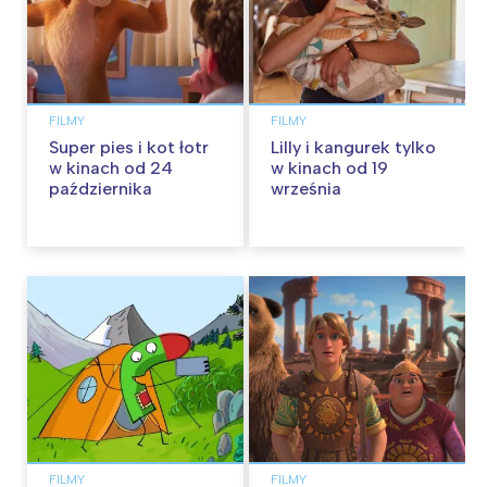
FILMY
FILMY
Super pies i kot łotr
Lilly i kangurek tylko
w kinach od 24
w kinach od 19
października
września
FILMY
FILMY