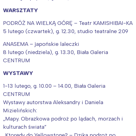
WARSZTATY
Warszawa
Śląsk
PODRÓŻ NA WIELKĄ GÓRĘ – Teatr KAMISHIBAI-KA
Łódź
Kraków
5 lutego (czwartek), g. 12.30, studio teatralne 209
Trójmiasto
Południe
ANASEMA – japońskie laleczki
Poznań
Północ
8 lutego (niedziela), g. 13.30, Biała Galeria
Wrocław
Wszystkie
CENTRUM
Wybieram
WYSTAWY
1-13 lutego, g. 10.00 – 14.00, Biała Galeria
CENTRUM
Wystawy autorstwa Aleksandry i Daniela
Mizielińskich:
„Mapy. Obrazkowa podroż po lądach, morzach i
kulturach świata”
„Ktorędy do Yellowstone? – Dzika podroż po