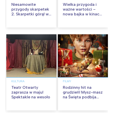
Niesamowite
Wielka przygoda i
przygody skarpetek
ważne wartości –
2. Skarpetki górą! w
nowa bajka w kinach
kinach od 12
od 30 stycznia
września
KULTURA
FILMY
Teatr Otwarty
Rodzinny hit na
zaprasza w maju!
grudzień! Mysz-masz
Spektakle na wesoło
na Święta podbija
kina pełnią humoru i
przygód