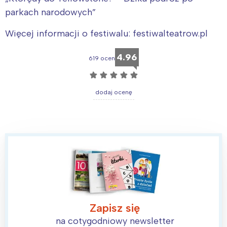
parkach narodowych”
Więcej informacji o festiwalu: festiwalteatrow.pl
4.96
619 ocen
☆
☆
☆
☆
☆
dodaj ocenę
Zapisz się
na cotygodniowy newsletter