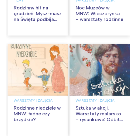
FILMY
WARSZTATY I ZAJĘCIA
Rodzinny hit na
Noc Muzeów w
grudzień! Mysz-masz
MNW: Wieczorynka
na Święta podbija
– warsztaty rodzinne
kina pełnią humoru i
przygód
WARSZTATY I ZAJĘCIA
WARSZTATY I ZAJĘCIA
Rodzinne niedziele w
Sztuka w akcji.
MNW: ładne czy
Warsztaty malarsko
brzydkie?
– rysunkowe: Odbite
tekstury – technika
frotażu