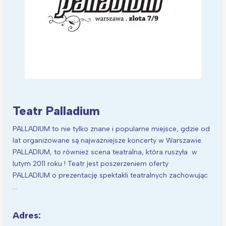
Interesują mnie wydarzenia z
tego regionu:
Warszawa
Śląsk
Łódź
Kraków
Trójmiasto
Południe
Poznań
Północ
Teatr Palladium
Wrocław
Wszystkie
PALLADIUM to nie tylko znane i popularne miejsce, gdzie od
lat organizowane są najważniejsze koncerty w Warszawie.
Wybieram
PALLADIUM, to również scena teatralna, która ruszyła w
lutym 2011 roku ! Teatr jest poszerzeniem oferty
PALLADIUM o prezentację spektakli teatralnych zachowując
…
Adres: