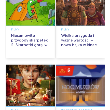
FILMY
FILMY
Niesamowite
Wielka przygoda i
przygody skarpetek
ważne wartości –
2. Skarpetki górą! w
nowa bajka w kinach
kinach od 12
od 30 stycznia
września