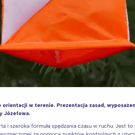
rientacji w terenie. Prezentacja zasad, wyposażeni
y Józefowa.
rta i szeroka formuła spędzania czasu w ruchu. Jest to 
y wyznaczonej za pomocą punktów kontrolnych z użyc