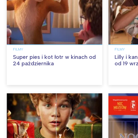
FILMY
FILMY
Super pies i kot łotr w kinach od
Lilly i k
24 października
od 19 wr