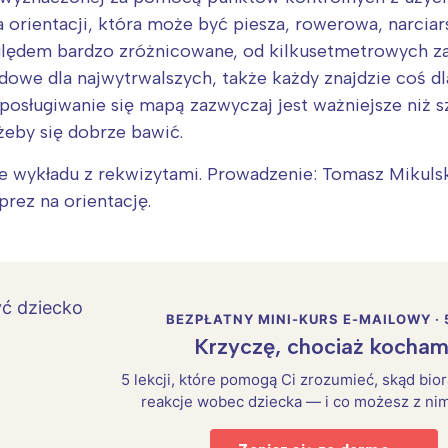
 orientacji, która może być piesza, rowerowa, narciar
ględem bardzo zróżnicowane, od kilkusetmetrowych za
owe dla najwytrwalszych, także każdy znajdzie coś dla
 posługiwanie się mapą zazwyczaj jest ważniejsze niż 
żeby się dobrze bawić.
e wykładu z rekwizytami. Prowadzenie: Tomasz Mikuls
prez na orientację.
BEZPŁATNY MINI-KURS E-MAILOWY · 
Krzyczę, chociaż kocham
5 lekcji, które pomogą Ci zrozumieć, skąd bio
reakcje wobec dziecka — i co możesz z nim
Interesują mnie wydarzenia z tego regionu