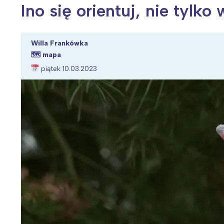
Ino się orientuj, nie tylko
Willa Frankówka
🗺
mapa
Wiosenny koncert ptaków na płocie
Kwitnąca wiśn
piątek 10.03.2023