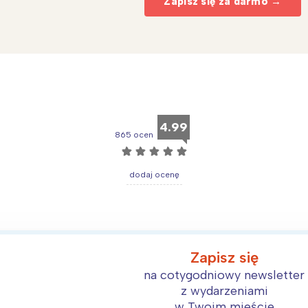
Zapisz się za darmo →
arszawa
Śląsk
ódź
Kraków
rójmiasto
Południe
oznań
Północ
rocław
Wszystkie
4.99
865 ocen
Wybieram
☆
☆
☆
☆
☆
dodaj ocenę
Zapisz się
na cotygodniowy newsletter
z wydarzeniami
w Twoim mieście