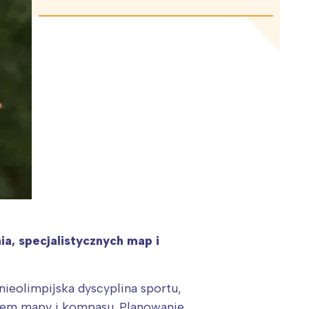
a, specjalistycznych map i
nieolimpijska dyscyplina sportu,
iem mapy i kompasu. Planowanie