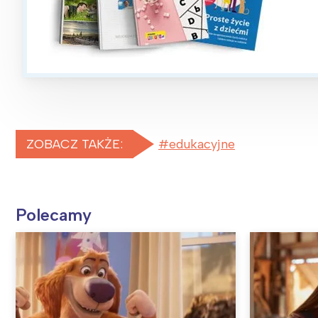
ZOBACZ TAKŻE:
edukacyjne
Polecamy