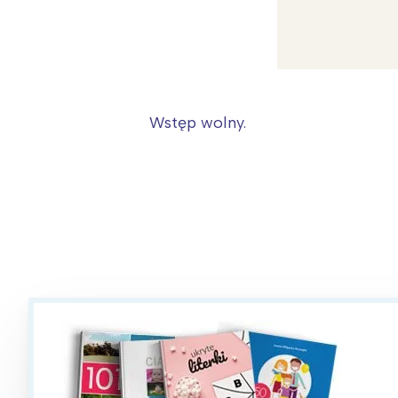
W
Ł
T
P
Wstęp wolny.
W