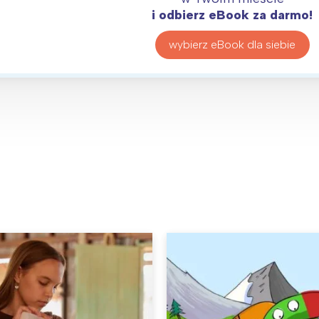
i odbierz eBook za darmo!
wybierz eBook dla siebie