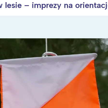
 w lesie – imprezy na orientac
ia i jej płatki
Pszczoła i kwitnący ul