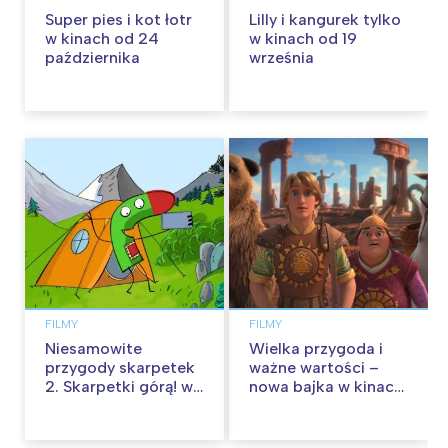
Super pies i kot łotr
Lilly i kangurek tylko
w kinach od 24
w kinach od 19
października
września
FILMY
FILMY
Niesamowite
Wielka przygoda i
przygody skarpetek
ważne wartości –
2. Skarpetki górą! w
nowa bajka w kinach
kinach od 12
od 30 stycznia
września