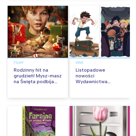
FILMY
INNE
Rodzinny hit na
Listopadowe
grudzień! Mysz-masz
nowości
na Święta podbija
Wydawnictwa
kina pełnią humoru i
Skarpa Warszawska.
przygód
Zaczytaj się jesienią!