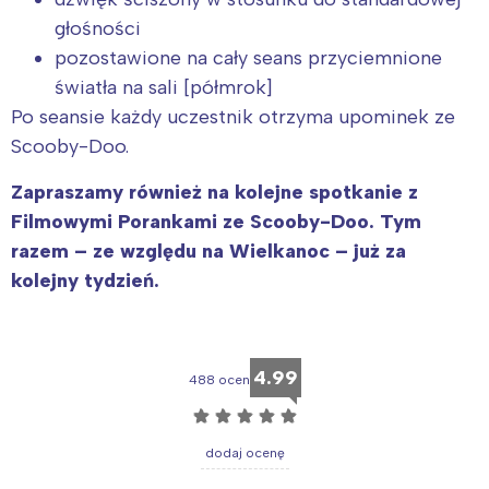
głośności
pozostawione na cały seans przyciemnione
światła na sali [półmrok]
Po seansie każdy uczestnik otrzyma upominek ze
Interesują mnie wydarzenia z
Scooby-Doo.
tego regionu:
Zapraszamy również na kolejne spotkanie z
Filmowymi Porankami ze Scooby-Doo. Tym
Warszawa
Śląsk
razem – ze względu na Wielkanoc – już za
Łódź
Kraków
kolejny tydzień.
Trójmiasto
Południe
Poznań
Północ
Wrocław
Wszystkie
4.99
488 ocen
☆
☆
☆
☆
☆
Wybieram
dodaj ocenę