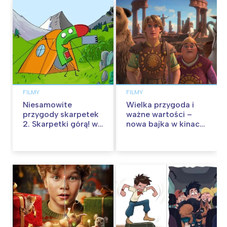
FILMY
FILMY
Niesamowite
Wielka przygoda i
przygody skarpetek
ważne wartości –
2. Skarpetki górą! w
nowa bajka w kinach
kinach od 12
od 30 stycznia
września