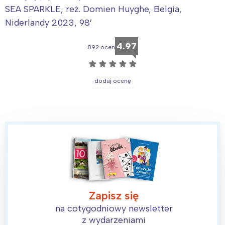
SEA SPARKLE, reż. Domien Huyghe, Belgia,
Niderlandy 2023, 98′
4.97
892 ocen
☆
☆
☆
☆
☆
dodaj ocenę
Interesują mnie wydarzenia z
tego regionu:
Warszawa
Śląsk
Zapisz się
Łódź
Kraków
na cotygodniowy newsletter
Trójmiasto
Południe
z wydarzeniami