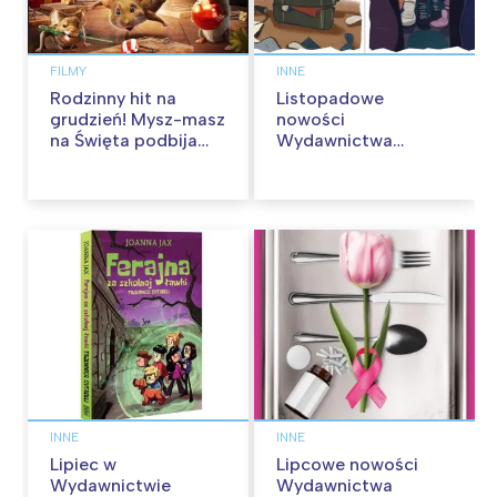
FILMY
INNE
Rodzinny hit na
Listopadowe
grudzień! Mysz-masz
nowości
na Święta podbija
Wydawnictwa
kina pełnią humoru i
Skarpa Warszawska.
przygód
Zaczytaj się jesienią!
INNE
INNE
Lipiec w
Lipcowe nowości
Wydawnictwie
Wydawnictwa