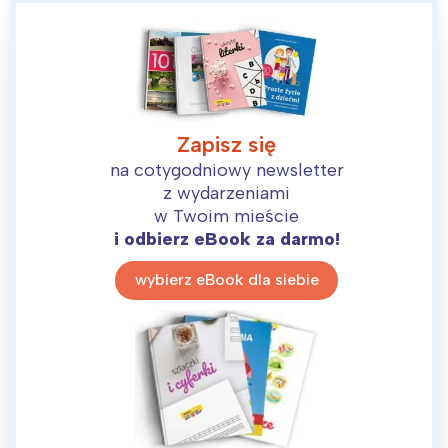
tego regionu:
Warszawa
Śląsk
Łódź
Kraków
Zapisz się
Trójmiasto
Południe
na cotygodniowy newsletter
Poznań
Północ
z wydarzeniami
Wrocław
Wszystkie
w Twoim mieście
i odbierz eBook za darmo!
Wybieram
wybierz eBook dla siebie