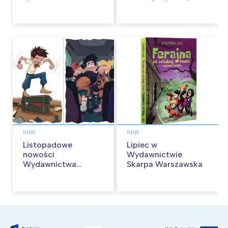
kina pełnią humoru i
przygód
INNE
INNE
Listopadowe
Lipiec w
nowości
Wydawnictwie
Wydawnictwa
Skarpa Warszawska
Skarpa Warszawska.
Zaczytaj się jesienią!