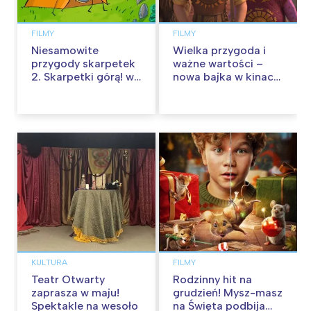
FILMY
FILMY
Niesamowite
Wielka przygoda i
przygody skarpetek
ważne wartości –
2. Skarpetki górą! w
nowa bajka w kinach
kinach od 12
od 30 stycznia
września
KULTURA
FILMY
Teatr Otwarty
Rodzinny hit na
zaprasza w maju!
grudzień! Mysz-masz
Spektakle na wesoło
na Święta podbija