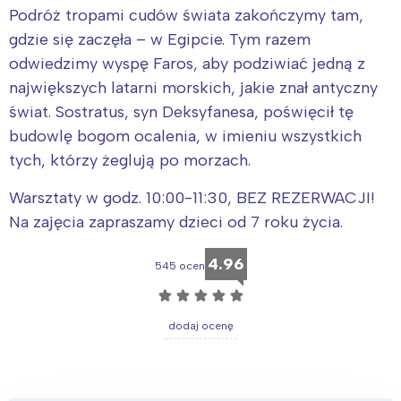
Podróż tropami cudów świata zakończymy tam,
gdzie się zaczęła – w Egipcie. Tym razem
odwiedzimy wyspę Faros, aby podziwiać jedną z
największych latarni morskich, jakie znał antyczny
świat. Sostratus, syn Deksyfanesa, poświęcił tę
budowlę bogom ocalenia, w imieniu wszystkich
tych, którzy żeglują po morzach.
Warsztaty w godz. 10:00-11:30, BEZ REZERWACJI!
Na zajęcia zapraszamy dzieci od 7 roku życia.
4.96
545 ocen
☆
☆
☆
☆
☆
dodaj ocenę
Interesują mnie wydarzenia z