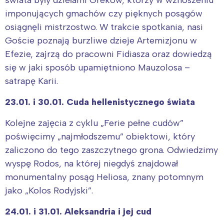
imponujących gmachów czy pięknych posągów
osiągnęli mistrzostwo. W trakcie spotkania, nasi
Goście poznają burzliwe dzieje Artemizjonu w
Efezie, zajrzą do pracowni Fidiasza oraz dowiedzą
się w jaki sposób upamiętniono Mauzolosa –
satrapę Karii.
23.01. i 30.01. Cuda hellenistycznego świata
Kolejne zajęcia z cyklu „Ferie pełne cudów”
poświęcimy „najmłodszemu” obiektowi, który
zaliczono do tego zaszczytnego grona. Odwiedzimy
wyspę Rodos, na której niegdyś znajdował
monumentalny posąg Heliosa, znany potomnym
jako „Kolos Rodyjski”.
24.01. i 31.01. Aleksandria i jej cud