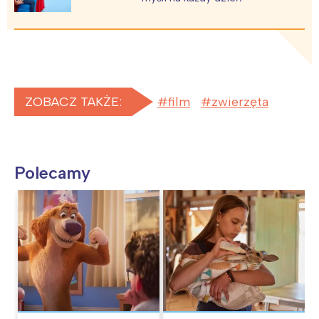
ZOBACZ TAKŻE:
film
zwierzęta
Polecamy