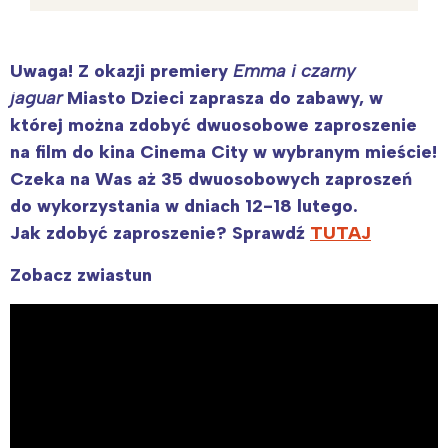
Uwaga! Z okazji premiery
Emma i czarny
jaguar
Miasto Dzieci
zaprasza do zabawy, w
której można zdobyć dwuosobowe zaproszenie
na film do kina Cinema City w wybranym mieście!
Czeka na Was aż 35 dwuosobowych zaproszeń
do wykorzystania w dniach 12-18 lutego.
Jak zdobyć zaproszenie? Sprawdź
TUTAJ
Zobacz zwiastun