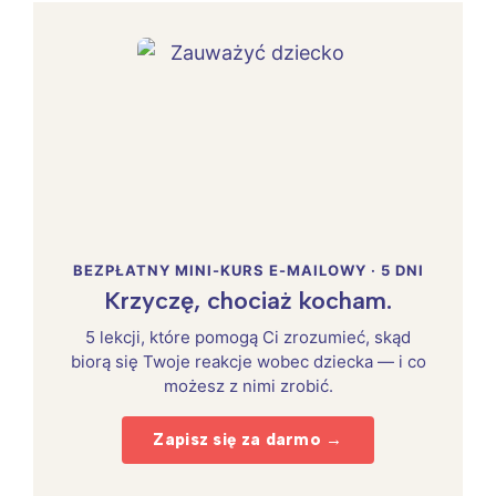
BEZPŁATNY MINI-KURS E-MAILOWY · 5 DNI
Krzyczę, chociaż kocham.
5 lekcji, które pomogą Ci zrozumieć, skąd
biorą się Twoje reakcje wobec dziecka — i co
możesz z nimi zrobić.
Zapisz się za darmo →