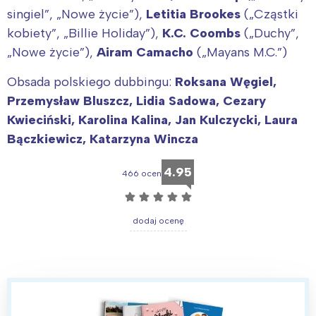
Warszawa
Śląsk
singiel”, „Nowe życie”),
Letitia Brookes
(„Cząstki
Łódź
Kraków
kobiety”, „Billie Holiday”),
K.C. Coombs
(„Duchy”,
Trójmiasto
Południe
„Nowe życie”),
Airam Camacho
(„Mayans M.C.”)
Poznań
Północ
Obsada polskiego dubbingu:
Roksana Węgiel,
Wrocław
Wszystkie
Przemysław Bluszcz, Lidia Sadowa, Cezary
Kwieciński, Karolina Kalina, Jan Kulczycki, Laura
Wybieram
Bączkiewicz, Katarzyna Wincza
4.95
466 ocen
☆
☆
☆
☆
☆
dodaj ocenę