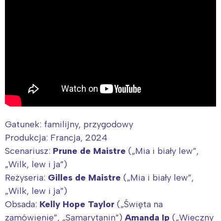
Gatunek: familijny, przygodowy
Produkcja: Francja, 2024
Scenariusz:
Prune de
Maistre
(„Mia i biały lew”,
„Wilk, lew i ja”)
Interesują mnie wydarzenia z
Reżyseria:
Gilles de Maistre
(„Mia i biały lew”,
tego regionu:
„Wilk, lew i ja”)
Obsada:
Kelly Hope Taylor
(„Święta na
zamówienie”, „Samarytanin”)
Amanda Ip
(„Wieczny