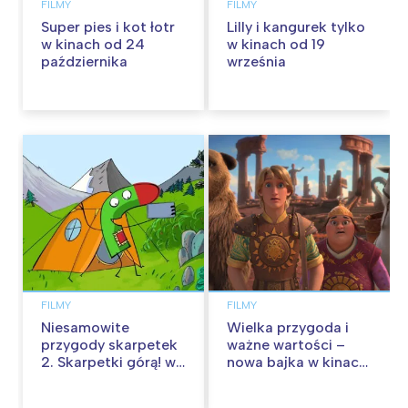
FILMY
FILMY
Super pies i kot łotr
Lilly i kangurek tylko
w kinach od 24
w kinach od 19
października
września
FILMY
FILMY
Niesamowite
Wielka przygoda i
przygody skarpetek
ważne wartości –
2. Skarpetki górą! w
nowa bajka w kinach
kinach od 12
od 30 stycznia
września