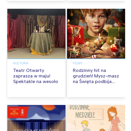
KULTURA
FILMY
Teatr Otwarty
Rodzinny hit na
zaprasza w maju!
grudzień! Mysz-masz
Spektakle na wesoło
na Święta podbija
kina pełnią humoru i
przygód