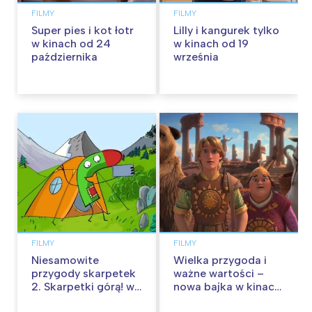
FILMY
FILMY
Super pies i kot łotr
Lilly i kangurek tylko
w kinach od 24
w kinach od 19
października
września
FILMY
FILMY
Niesamowite
Wielka przygoda i
przygody skarpetek
ważne wartości –
2. Skarpetki górą! w
nowa bajka w kinach
kinach od 12
od 30 stycznia