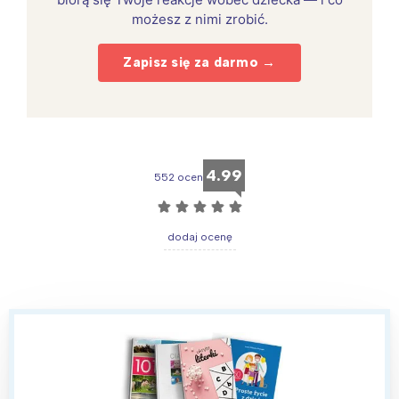
możesz z nimi zrobić.
Zapisz się za darmo →
4.99
552 ocen
☆
☆
☆
☆
☆
dodaj ocenę