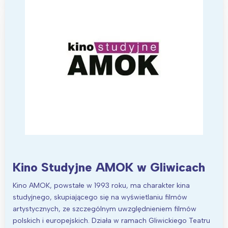
Interesują mnie wydarzenia z
tego regionu:
Warszawa
Śląsk
Łódź
Kraków
Trójmiasto
Południe
Poznań
Północ
Kino Studyjne AMOK w Gliwicach
Wrocław
Wszystkie
Kino AMOK, powstałe w 1993 roku, ma charakter kina
studyjnego, skupiającego się na wyświetlaniu filmów
artystycznych, ze szczególnym uwzględnieniem filmów
Wybieram
polskich i europejskich. Działa w ramach Gliwickiego Teatru