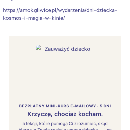
https://amok.gliwice.pl/wydarzenia/dni-dziecka-
kosmos-i-magia-w-kinie/
BEZPŁATNY MINI-KURS E-MAILOWY · 5 DNI
Krzyczę, chociaż kocham.
5 lekcji, które pomogą Ci zrozumieć, skąd
biorą się Twoje reakcje wobec dziecka — i co