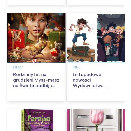
września
FILMY
INNE
Rodzinny hit na
Listopadowe
grudzień! Mysz-masz
nowości
na Święta podbija
Wydawnictwa
kina pełnią humoru i
Skarpa Warszawska.
przygód
Zaczytaj się jesienią!