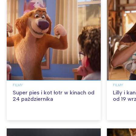
FILMY
FILMY
Super pies i kot łotr w kinach od
Lilly i k
24 października
od 19 wr