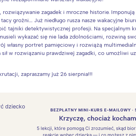
, rozwiązywanie zagadek i mroczne historie. Imponują
e tacy groźni…. Już niedługo rusza nasze wakacyjne bi
ić tajniki detektywistycznej profesji. Na specjalnym 
sieli wykazać się nie lada zdolnościami, rozwiną swo
wój własny portret pamięciowy i rozwiążą multimedial
sił w rozwiązaniu prawdziwej zagadki, co umożliwi uz
utacji, zapraszamy już 26 sierpnia!!!
BEZPŁATNY MINI-KURS E-MAILOWY · 
Krzyczę, chociaż kocham
5 lekcji, które pomogą Ci zrozumieć, skąd bio
reakcje wobec dziecka — i co możesz z nim