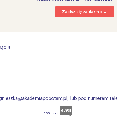
Zapisz się za darmo →
ąć!!!
Interesują mnie wydarzenia z tego regionu
arszawa
Śląsk
ódź
Kraków
rójmiasto
Południe
: agnieszka@akademiapopotam.pl, lub pod numerem tele
oznań
Północ
rocław
Wszystkie
4.98
885 ocen