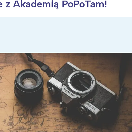
e z Akademią PoPoTam!
ia i jej płatki
Pszczoła i kwitnący ul