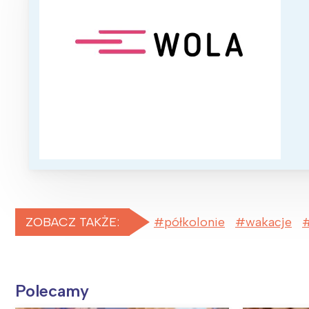
ZOBACZ TAKŻE:
półkolonie
wakacje
Polecamy