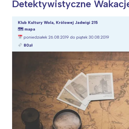
Detektywistyczne Wakacj
Klub Kultury Wola, Królowej Jadwigi 215
🗺
mapa
Wiosenny koncert ptaków na płocie
Kwitnąca wiśn
poniedziałek 26.08.2019 do piątek 30.08.2019
80zł