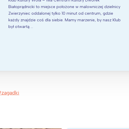
Klub Kultury Wola – filia Centrum Kultury Dworek
Białoprądnicki to miejsce położone w malowniczej dzielnicy
Zwierzyniec oddalonej tylko 10 minut od centrum, gdzie
każdy znajdzie coś dla siebie. Mamy marzenie, by nasz Klub
był otwartą …
zagadki