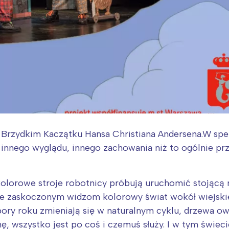
o Brzydkim Kaczątku Hansa Christiana Andersena.W spe
, innego wyglądu, innego zachowania niż to ogólnie pr
olorowe stroje robotnicy próbują uruchomić stojącą n
e zaskoczonym widzom kolorowy świat wokół wiejskie
ory roku zmieniają się w naturalnym cyklu, drzewa owo
, wszystko jest po coś i czemuś służy. I w tym świecie