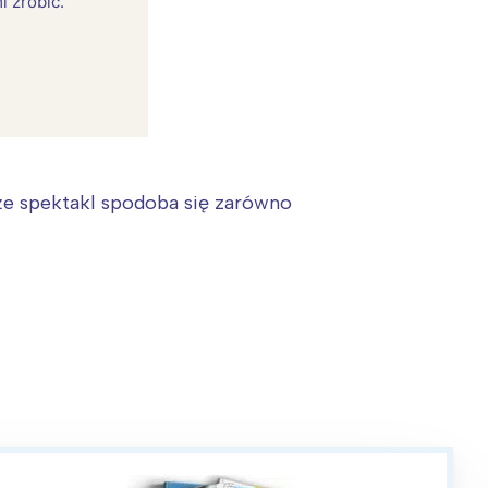
i zrobić.
 że spektakl spodoba się zarówno
: