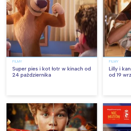
FILMY
FILMY
Super pies i kot łotr w kinach od
Lilly i k
24 października
od 19 wr