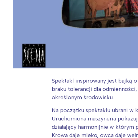
Spektakl inspirowany jest bajką 
braku tolerancji dla odmienności
określonym środowisku.
Na początku spektaklu ubrani w k
Uruchomiona maszyneria pokazuj
działający harmonijnie w którym p
Krowa daje mleko, owca daje wełnę