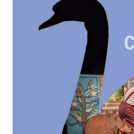
Wiosenny koncert ptaków na płocie
Kwitnąca wiśn