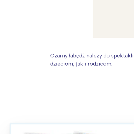
Czarny łabędź należy do spektakl
dzieciom, jak i rodzicom.
W
Ł
T
P
W