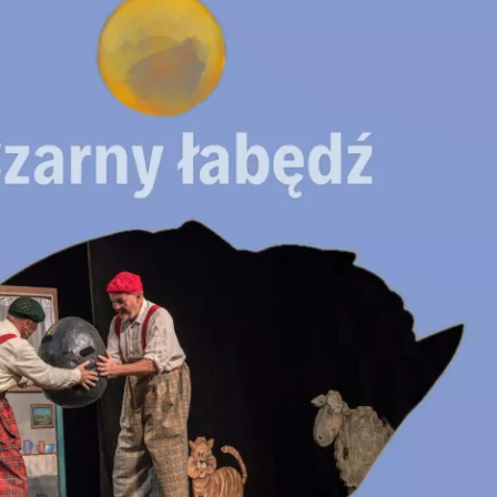
ia i jej płatki
Pszczoła i kwitnący ul