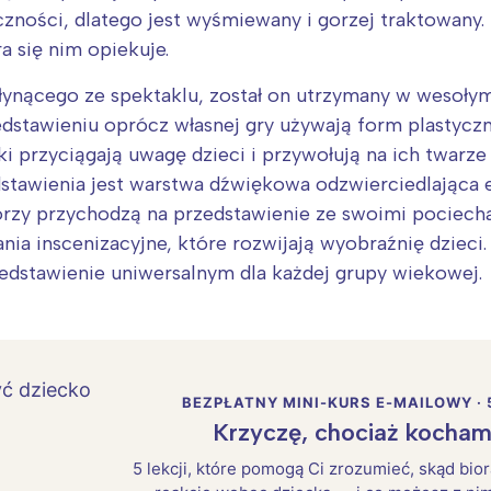
łeczności, dlatego jest wyśmiewany i gorzej traktowan
a się nim opiekuje.
ynącego ze spektaklu, został on utrzymany w wesołym 
zedstawieniu oprócz własnej gry używają form plastyc
i przyciągają uwagę dzieci i przywołują na ich twarz
awienia jest warstwa dźwiękowa odzwierciedlająca 
órzy przychodzą na przedstawienie ze swoimi pociech
nia inscenizacyjne, które rozwijają wyobraźnię dzieci
zedstawienie uniwersalnym dla każdej grupy wiekowej.
BEZPŁATNY MINI-KURS E-MAILOWY · 
Krzyczę, chociaż kocham
5 lekcji, które pomogą Ci zrozumieć, skąd bio