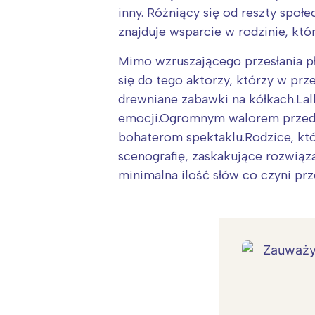
inny. Różniący się od reszty spo
znajduje wsparcie w rodzinie, któr
Mimo wzruszającego przesłania pł
się do tego aktorzy, którzy w pr
drewniane zabawki na kółkach.Lalk
emocji.Ogromnym walorem przedst
bohaterom spektaklu.Rodzice, kt
scenografię, zaskakujące rozwiąza
minimalna ilość słów co czyni pr