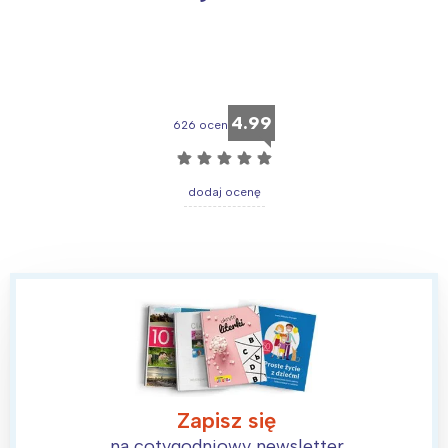
4.99
626 ocen
☆
☆
☆
☆
☆
dodaj ocenę
Zapisz się
na cotygodniowy newsletter