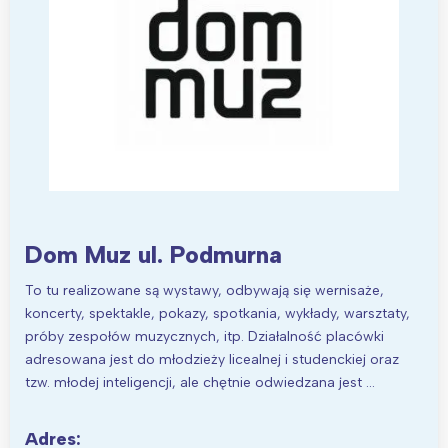
Interesują mnie wydarzenia z
tego regionu:
Warszawa
Śląsk
Łódź
Kraków
Trójmiasto
Południe
Dom Muz ul. Podmurna
Poznań
Północ
Wrocław
Wszystkie
To tu realizowane są wystawy, odbywają się wernisaże,
koncerty, spektakle, pokazy, spotkania, wykłady, warsztaty,
próby zespołów muzycznych, itp. Działalność placówki
Wybieram
adresowana jest do młodzieży licealnej i studenckiej oraz
tzw. młodej inteligencji, ale chętnie odwiedzana jest …
Adres: