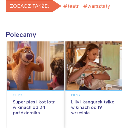
ZOBACZ TAKŻE:
teatr
warsztaty
Polecamy
FILMY
FILMY
Super pies i kot łotr
Lilly i kangurek tylko
w kinach od 24
w kinach od 19
października
września