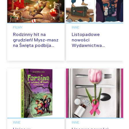
FILMY
INNE
Rodzinny hit na
Listopadowe
grudzień! Mysz-masz
nowości
na Święta podbija
Wydawnictwa
kina pełnią humoru i
Skarpa Warszawska.
przygód
Zaczytaj się jesienią!
INNE
INNE