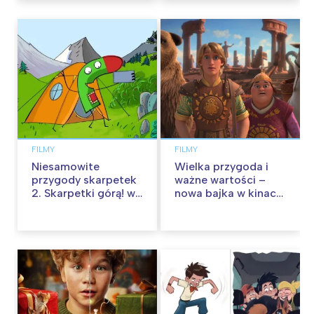
FILMY
FILMY
Niesamowite
Wielka przygoda i
przygody skarpetek
ważne wartości –
2. Skarpetki górą! w
nowa bajka w kinach
kinach od 12
od 30 stycznia
września