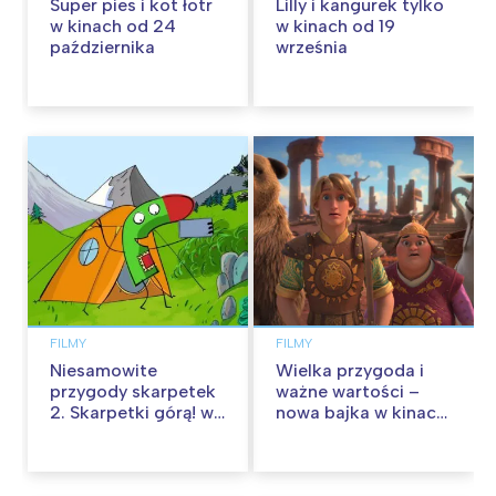
Super pies i kot łotr
Lilly i kangurek tylko
w kinach od 24
w kinach od 19
października
września
FILMY
FILMY
Niesamowite
Wielka przygoda i
przygody skarpetek
ważne wartości –
2. Skarpetki górą! w
nowa bajka w kinach
kinach od 12
od 30 stycznia
września