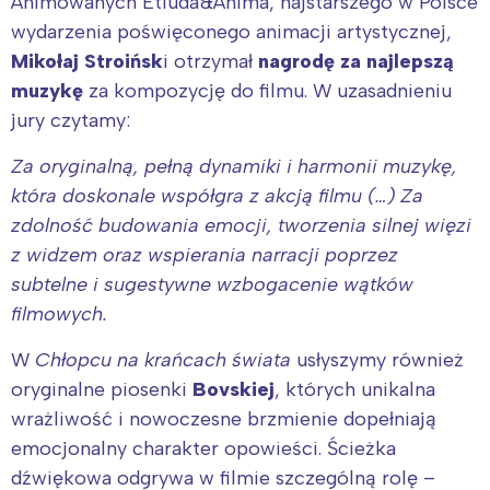
Animowanych Etiuda&Anima, najstarszego w Polsce
wydarzenia poświęconego animacji artystycznej,
Mikołaj Stroińsk
i otrzymał
nagrodę za najlepszą
muzykę
za kompozycję do filmu. W uzasadnieniu
jury czytamy:
Za oryginalną, pełną dynamiki i harmonii muzykę,
która doskonale współgra z akcją filmu (…) Za
zdolność budowania emocji, tworzenia silnej więzi
z widzem oraz wspierania narracji poprzez
subtelne i sugestywne wzbogacenie wątków
filmowych.
W
Chłopcu na krańcach świata
usłyszymy również
oryginalne piosenki
Bovskiej
, których unikalna
wrażliwość i nowoczesne brzmienie dopełniają
emocjonalny charakter opowieści. Ścieżka
dźwiękowa odgrywa w filmie szczególną rolę –