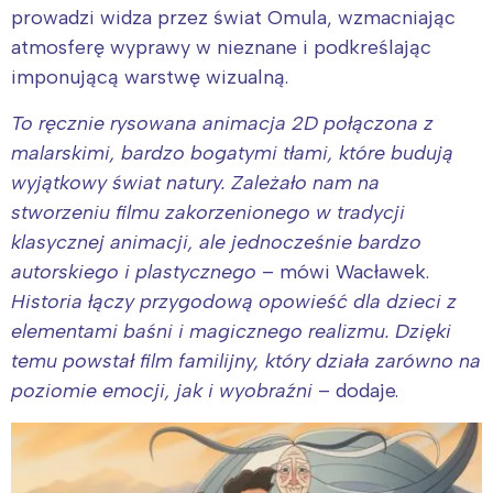
prowadzi widza przez świat Omula, wzmacniając
atmosferę wyprawy w nieznane i podkreślając
imponującą warstwę wizualną.
To ręcznie rysowana animacja 2D połączona z
malarskimi, bardzo bogatymi tłami, które budują
wyjątkowy świat natury. Zależało nam na
stworzeniu filmu zakorzenionego w tradycji
klasycznej animacji, ale jednocześnie bardzo
autorskiego i plastycznego
– mówi Wacławek.
Historia łączy przygodową opowieść dla dzieci z
elementami baśni i magicznego realizmu. Dzięki
temu powstał film familijny, który działa zarówno na
Interesują mnie wydarzenia z
poziomie emocji, jak i wyobraźni
– dodaje.
tego regionu:
Warszawa
Śląsk