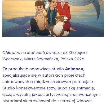
Łódź
Kraków
Trójmiasto
Południe
Poznań
Północ
Wrocław
Wszystkie
Wybieram
Chłopiec na krańcach świata
, reż. Grzegorz
Wacławek, Marta Szymańska, Polska 2026
Za produkcję odpowiada studio
Animoon
,
specjalizujące się w autorskich projektach
animowanych o międzynarodowym potencjale.
Studio konsekwentnie rozwija polską animację,
łącząc wysoką jakość artystyczną z uniwersalnymi
historiami skierowanymi do szerokiej widowni.