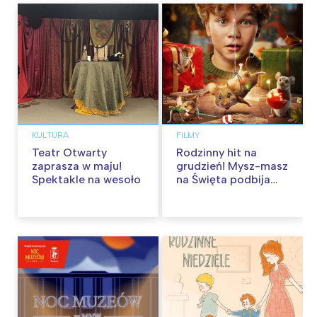
KULTURA
FILMY
Teatr Otwarty
Rodzinny hit na
zaprasza w maju!
grudzień! Mysz-masz
Spektakle na wesoło
na Święta podbija
kina pełnią humoru i
przygód